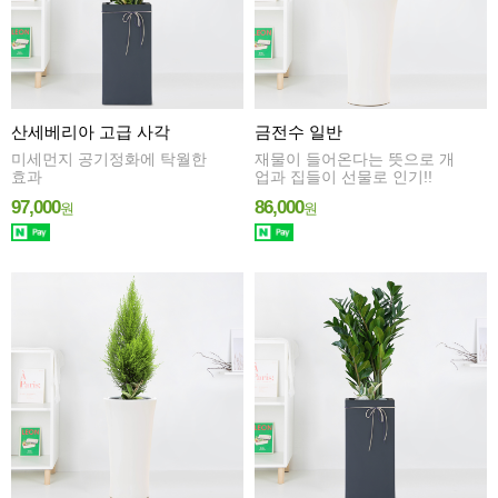
산세베리아 고급 사각
금전수 일반
미세먼지 공기정화에 탁월한
재물이 들어온다는 뜻으로 개
효과
업과 집들이 선물로 인기!!
97,000
86,000
원
원