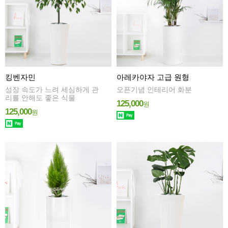
킹벤자민
아레카야자 고급 원형
성장 속도가 느려 세심하게 관
오픈기념 인테리어 화분
리를 안해도 좋은 식물
125,000
원
125,000
원