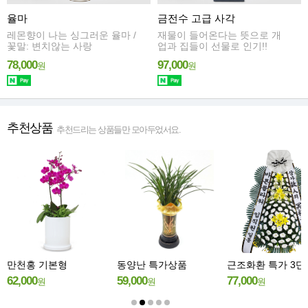
율마
금전수 고급 사각
레몬향이 나는 싱그러운 율마 /
재물이 들어온다는 뜻으로 개
꽃말: 변치않는 사랑
업과 집들이 선물로 인기!!
78,000
97,000
원
원
추천상품
추천드리는 상품들만 모아두었서요.
만천홍 기본형
동양난 특가상품
근조화환 특가 3단
62,000
59,000
77,000
원
원
원