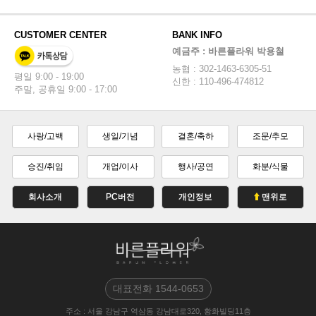
CUSTOMER CENTER
BANK INFO
예금주 : 바른플라워 박용철
농협 : 302-1463-6305-51
평일 9:00 - 19:00
신한 : 110-496-474812
주말, 공휴일 9:00 - 17:00
사랑/고백
생일/기념
결혼/축하
조문/추모
승진/취임
개업/이사
행사/공연
화분/식물
회사소개
PC버전
개인정보
맨위로
대표전화
1544-0653
주소
: 서울 강남구 역삼동 강남대로320, 황화빌딩11층