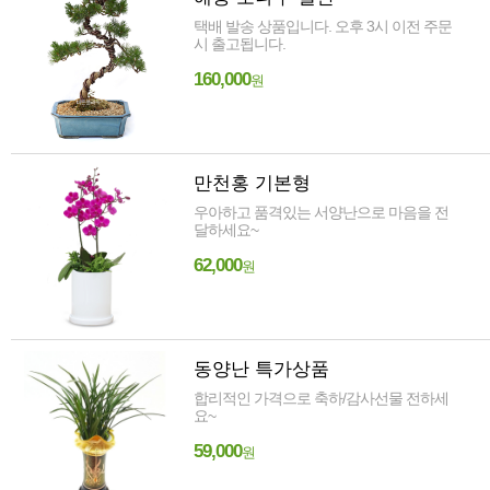
택배 발송 상품입니다. 오후 3시 이전 주문
시 출고됩니다.
160,000
원
만천홍 기본형
우아하고 품격있는 서양난으로 마음을 전
달하세요~
62,000
원
동양난 특가상품
합리적인 가격으로 축하/감사선물 전하세
요~
59,000
원