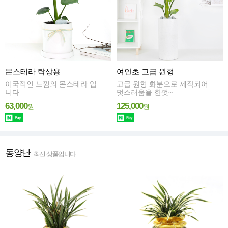
몬스테라 탁상용
여인초 고급 원형
이국적인 느낌의 몬스테라 입
고급 원형 화분으로 제작되어
니다
멋스러움을 한껏~
63,000
125,000
원
원
동양난
최신 상품입니다.