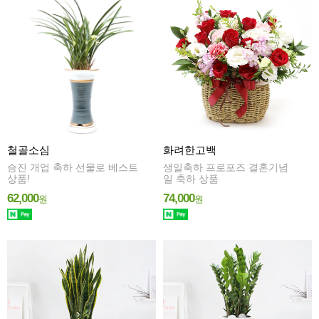
철골소심
화려한고백
승진 개업 축하 선물로 베스트
생일축하 프로포즈 결혼기념
상품!
일 축하 상품
62,000
74,000
원
원