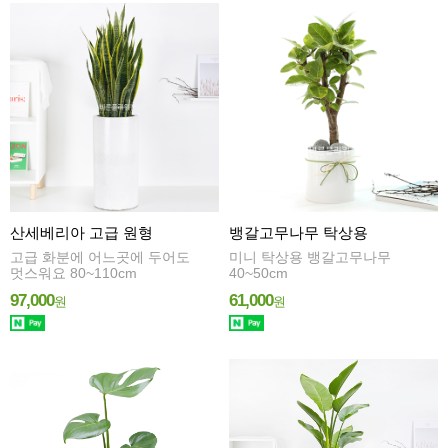
산세베리아 고급 원형
뱅갈고무나무 탁상용
고급 화분에 어느곳에 두어도
미니 탁상용 뱅갈고무나무
멋스워요 80~110cm
40~50cm
97,000
61,000
원
원