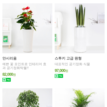
안시리움
스투키 고급 원형
예쁜 꽃 포인트로 인테리어 효
대표적인 공기정화 식물
과 공기정화탁월!!
97,000
원
82,000
원