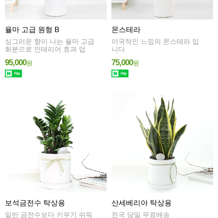
율마 고급 원형 B
몬스테라
싱그러운 향이 나는 율마 고급
이국적인 느낌의 몬스테라 입
화분으로 인테리어 효과 업
니다
95,000
75,000
원
원
보석금전수 탁상용
산세베리아 탁상용
일반 금전수보다 키우기 쉬워
전국 당일 무료배송