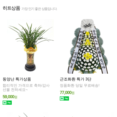
히트상품
가장 인기 좋은 상품입니다.
동양난 특가상품
근조화환 특가 3단
합리적인 가격으로 축하/감사
정품화환 당일 무료배송!
선물 전하세요~
77,000
원
59,000
원