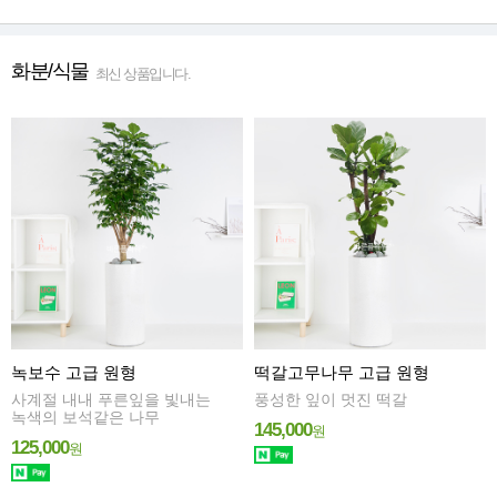
화분/식물
최신 상품입니다.
녹보수 고급 원형
떡갈고무나무 고급 원형
사계절 내내 푸른잎을 빛내는
풍성한 잎이 멋진 떡갈
녹색의 보석같은 나무
145,000
원
125,000
원