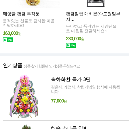
태양금 황금 투각분
황금일향 매화분(수도권일부
지…
품격있는 선물로 감사한 마음
전달하세요!
우아하고 품격있는 서양난으
로 마음을 전달하세요~
160,000
원
230,000
원
인기상품
상품 찾기 힘들땐 인기상품 추천드려요.
축하화환 특가 3단
결혼식, 개업식, 창립기념일 행사에 사용됩
니다.
77,000
원
해송 소나무 일반