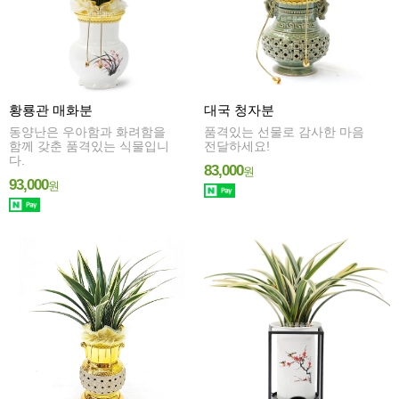
황룡관 매화분
대국 청자분
동양난은 우아함과 화려함을
품격있는 선물로 감사한 마음
함께 갖춘 품격있는 식물입니
전달하세요!
다.
83,000
원
93,000
원