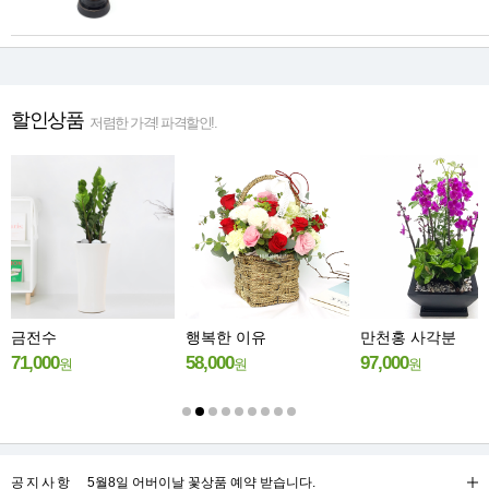
할인상품
저렴한 가격! 파격할인!.
금전수
행복한 이유
만천홍 사각분
71,000
58,000
97,000
원
원
원
공지사항
5월8일 어버이날 꽃상품 예약 받습니다.