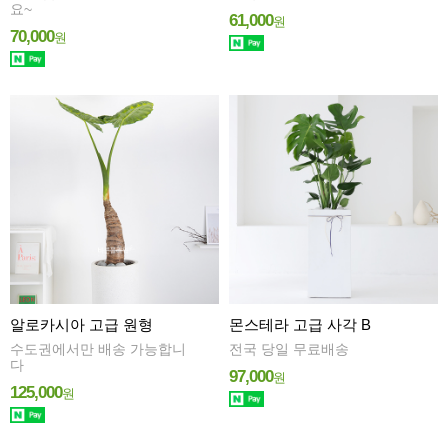
요~
61,000
원
70,000
원
알로카시아 고급 원형
몬스테라 고급 사각 B
수도권에서만 배송 가능합니
전국 당일 무료배송
다
97,000
원
125,000
원