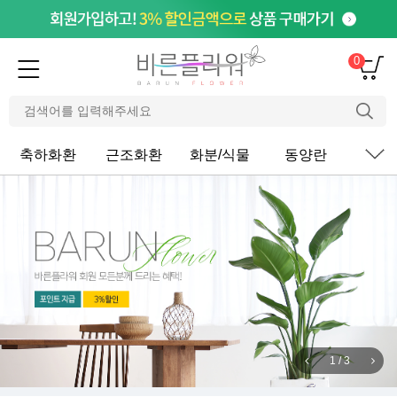
0
축하화환
근조화환
화분/식물
동양란
서
1
/
3