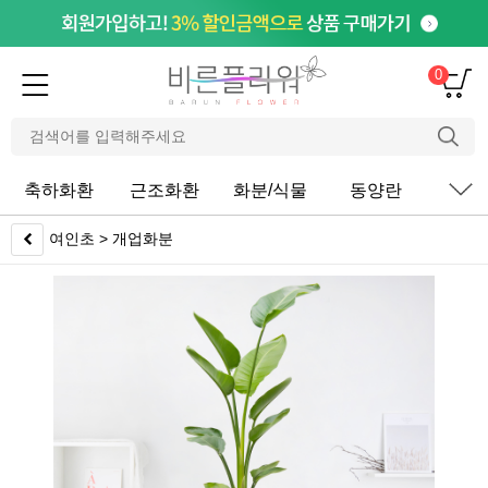
0
축하화환
근조화환
화분/식물
동양란
서
여인초 > 개업화분