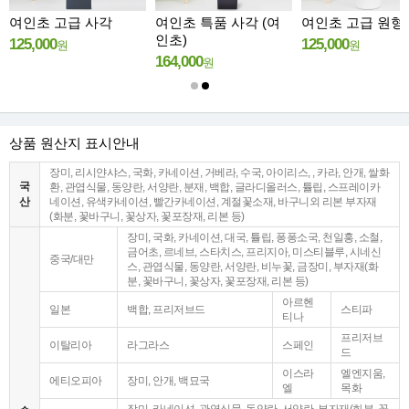
인초 고급 사각
여인초 특품 사각 (여
여인초 고급 원형
인초)
25,000
125,000
원
원
164,000
원
상품 원산지 표시안내
장미, 리시얀샤스, 국화, 카네이션, 거베라, 수국, 아이리스, , 카라, 안개, 쌀화
국
환, 관엽식물, 동양란, 서양란, 분재, 백합, 글라디올러스, 튤립, 스프레이카
산
네이션, 유색카네이션, 빨간카네이션, 계절꽃소재, 바구니외 리본 부자재
(화분, 꽃바구니, 꽃상자, 꽃포장재, 리본 등)
장미, 국화, 카네이션, 대국, 튤립, 퐁퐁소국, 천일홍, 소철,
금어초, 르네브, 스타치스, 프리지아, 미스티블루, 시네신
중국/대만
스, 관엽식물, 동양란, 서양란, 비누꽃, 금장미, 부자재(화
분, 꽃바구니, 꽃상자, 꽃포장재, 리본 등)
아르헨
일본
백합, 프리저브드
스티파
티나
프리저브
이탈리아
라그라스
스페인
드
이스라
엘엔지움,
에티오피아
장미, 안개, 백묘국
엘
목화
장미, 카네이션, 관엽식물, 동양란, 서양란, 부자재(화분, 꽃