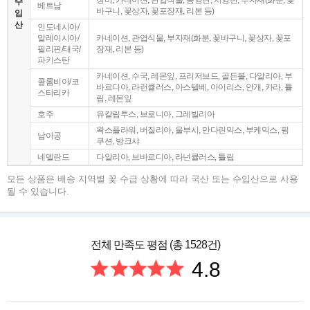
수
베트남
바구니, 꽃상자, 꽃포장재, 리본 등)
입
산
인도네시아/
말레이시아/
카네이션, 관엽식물, 부자재(화분, 꽃바구니, 꽃상자, 꽃포
필리핀/태국/
장재, 리본 등)
파키스탄
카네이션, 수국, 레몬잎, 프리저브드, 골든볼, 다알리아, 부
콜롬비아/코
바르디아, 라런큘러스, 아스텔베, 아이리스, 안개, 카라, 튤
스타리카
립, 레몬잎
호주
유칼립투스, 브로니아, 그레빌리아
왁스플라워, 버질리아, 울부시, 만다린믹스, 부케믹스, 핑
남아공
쿠션, 방크샤
네델란드
다알리아, 브바르디아, 라넌큘러스, 튤립
모든 상품은 배송 지역별 꽃 수급 상황에 따라 국산 또는 수입산으로 사용
될 수 있습니다.
전체 만족도 평점 (총 1528건)
4.8