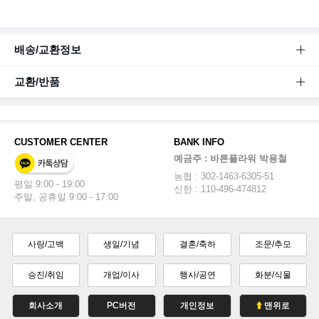
배송/교환정보
교환/반품
CUSTOMER CENTER
BANK INFO
예금주 : 바른플라워 박용철
농협 : 302-1463-6305-51
평일 9:00 - 19:00
신한 : 110-496-474812
주말, 공휴일 9:00 - 17:00
사랑/고백
생일/기념
결혼/축하
조문/추모
승진/취임
개업/이사
행사/공연
화분/식물
회사소개
PC버전
개인정보
맨위로