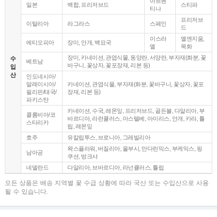
아르헨
일본
백합, 프리저브드
스티파
티나
프리저브
이탈리아
라그라스
스페인
드
이스라
엘엔지움,
에티오피아
장미, 안개, 백묘국
엘
목화
장미, 카네이션, 관엽식물, 동양란, 서양란, 부자재(화분, 꽃
수
베트남
바구니, 꽃상자, 꽃포장재, 리본 등)
입
산
인도네시아/
말레이시아/
카네이션, 관엽식물, 부자재(화분, 꽃바구니, 꽃상자, 꽃포
필리핀/태국/
장재, 리본 등)
파키스탄
카네이션, 수국, 레몬잎, 프리저브드, 골든볼, 다알리아, 부
콜롬비아/코
바르디아, 라런큘러스, 아스텔베, 아이리스, 안개, 카라, 튤
스타리카
립, 레몬잎
호주
유칼립투스, 브로니아, 그레빌리아
왁스플라워, 버질리아, 울부시, 만다린믹스, 부케믹스, 핑
남아공
쿠션, 방크샤
네델란드
다알리아, 브바르디아, 라넌큘러스, 튤립
모든 상품은 배송 지역별 꽃 수급 상황에 따라 국산 또는 수입산으로 사용
될 수 있습니다.