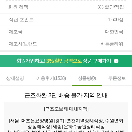
회원 혜택
3%
할인/적립
적립 포인트
1,600점
제조국
대한민국
제조사/브랜드
바른플라워
상세설명
이용후기(1528)
상품평(0)
주문정보
근조화환 3단 배송 불가 지역 안내
[근조오브제 대체지역]
[서울]
더조은요양병원
[경기]
연천지역장례식장, 수원연화
장장례식장
[세종]
은하수공원장례식장