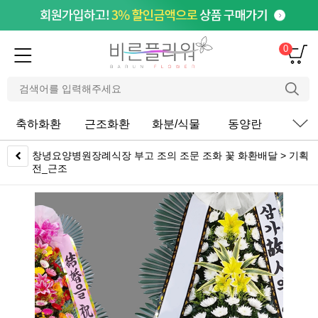
0
축하화환
근조화환
화분/식물
동양란
서
창녕요양병원장례식장 부고 조의 조문 조화 꽃 화환배달 > 기획
전_근조