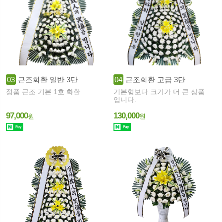
03
근조화환 일반 3단
04
근조화환 고급 3단
정품 근조 기본 1호 화환
기본형보다 크기가 더 큰 상품
입니다.
97,000
130,000
원
원