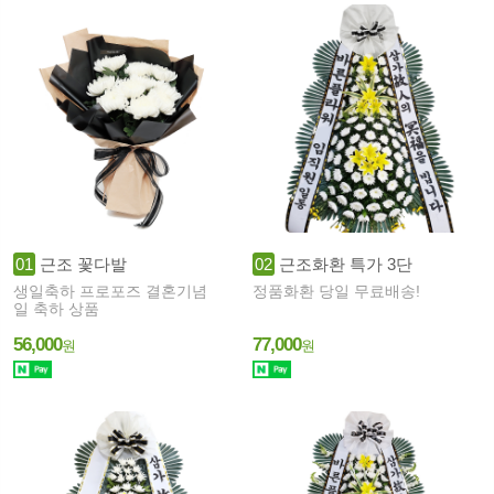
01
근조 꽃다발
02
근조화환 특가 3단
생일축하 프로포즈 결혼기념
정품화환 당일 무료배송!
일 축하 상품
56,000
77,000
원
원