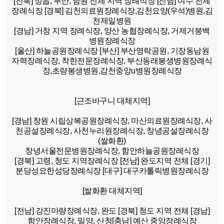
[전북]
정읍, 부안, 남원 전체 지역 장례식장
[전남]
여수 전체
장례식장
[경북]
김천의료원장례식장,김천요양(우석)병원,김
천제일병원
[경남]
거창 지역 장례식장, 양산 농협장례식장, 거제거붕백
병원장례식장
[울산]
하늘공원장례식장
[부산]
부산영락공원, 기장동남원
자력장례식장, 착한전문장례식장, 부산동래봉생병원장례식
장,초량봉생병원,감천중앙u병원장례식장
[근조바구니 대체지역]
[경남]
창원 시립상복공원장례식장, 마산의료원장례식장, 사
천공설장례식장, 사천누리원장례식장, 창녕공설장례식장
(쌀화환)
창녕서울전문병원장례식장, 함안하늘공원장례식장
[경북]
고령, 청도 지역장례식장
[전남]
완도지역 전체
[경기]
분당성요한성당장례식장
[대구]
대구카톨릭병원장례식장
[쌀화환 대체지역]
[전남]
강진마량장례식장, 완도
[경북]
청도 지역 전체
[경남]
함안장례식장, 밀양, 산청
[충남]
예산 중앙장례식장