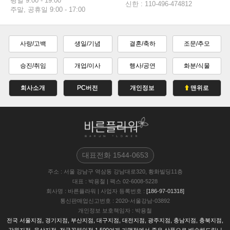
평일 9:00 - 19:00
신한 : 110-496-474812
주말, 공휴일 9:00 - 17:00
사랑/고백
생일/기념
결혼/축하
조문/추모
승진/취임
개업/이사
행사/공연
화분/식물
회사소개
PC버전
개인정보
맨위로
대표전화
1544-0653
주소
: 서울 강남구 역삼동 강남대로320, 황화빌딩11층
대표
: 박용철
|
팩스
02-6008-5228
회사명
: 바른플라워
|
사업자 등록번호
:
[186-97-01318]
통신판매업신고번호
: 2020-서울강남-03892
개인정보 보호책임자
: 박용철
전국 서울지점, 경기지점, 부산지점, 대구지점, 대전지점, 광주지점, 충남지점, 충북지점,
강원지점, 울삼지점, 전국꽃체인점 1,500여개 가맹점에서 좋은 상품으로 배송해드립니