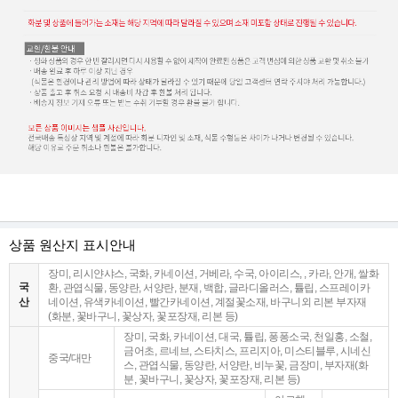
상품 원산지 표시안내
장미, 리시얀샤스, 국화, 카네이션, 거베라, 수국, 아이리스, , 카라, 안개, 쌀화
국
환, 관엽식물, 동양란, 서양란, 분재, 백합, 글라디올러스, 튤립, 스프레이카
산
네이션, 유색카네이션, 빨간카네이션, 계절꽃소재, 바구니외 리본 부자재
(화분, 꽃바구니, 꽃상자, 꽃포장재, 리본 등)
장미, 국화, 카네이션, 대국, 튤립, 퐁퐁소국, 천일홍, 소철,
금어초, 르네브, 스타치스, 프리지아, 미스티블루, 시네신
중국/대만
스, 관엽식물, 동양란, 서양란, 비누꽃, 금장미, 부자재(화
분, 꽃바구니, 꽃상자, 꽃포장재, 리본 등)