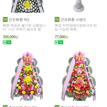
05
근조화환 4단
06
근조화환 스탠드
빠른 배송은 불가한 상품입니
특정 지역장례식장에서만 반
다. 시간 여유가 필요로 함
입 가능한 화환
150,000
77,000
원
원