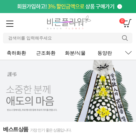
0
축하화환
근조화환
화분/식물
동양란
서
베스트상품
가장 인기 좋은 상품입니다.