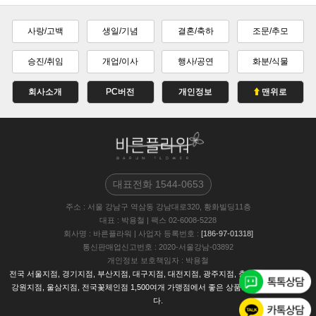
사랑/고백
생일/기념
결혼/축하
조문/추모
승진/취임
개업/이사
행사/공연
화분/식물
회사소개
PC버전
개인정보
맨위로
대표전화
1544-0653
주소
: 서울 강남구 역삼동 강남대로320, 황화빌딩11층
대표
: 박용철
|
팩스
02-6008-5228
회사명
: 바른플라워
|
사업자 등록번호
:
[186-97-01318]
통신판매업신고번호
: 2020-서울강남-03892
개인정보 보호책임자
: 박용철
전국 서울지점, 경기지점, 부산지점, 대구지점, 대전지점, 광주지점, 충남지점, 충북지점,
강원지점, 울삼지점, 전국꽃체인점 1,500여개 가맹점에서 좋은 상품으로 배송해드립니
다.