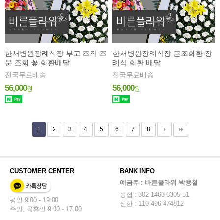
한서병원장례식장 부고 조의 조
한서병원장례식장 근조화환 장
문 조화 꽃 화환배달
례식 화환 배달
전국무료배송
전국무료배송
56,000
56,000
원
원
1
2
3
4
5
6
7
8
CUSTOMER CENTER
BANK INFO
예금주 : 바른플라워 박용철
농협 : 302-1463-6305-51
평일 9:00 - 19:00
신한 : 110-496-474812
주말, 공휴일 9:00 - 17:00