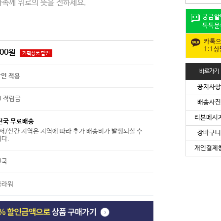
가족께 위로의 뜻을 전하세요.
궁금할
톡톡문
카톡
1:1
000원
기획상품 할인
바로가기
인 적용
공지사항
0
적립금
배송사진
리본메시
전국 무료배송
도서/산간 지역은 지역에 따라 추가 배송비가 발생되실 수
장바구니
다.
개인결제
민국
플라워