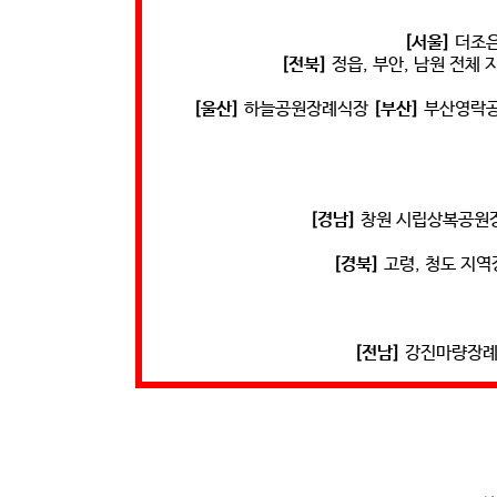
[서울]
더조
[전북]
정읍, 부안, 남원 전체
[울산]
하늘공원장례식장
[부산]
부산영락공
[경남]
창원 시립상복공원장
[경북]
고령, 청도 지
[전남]
강진마량장례