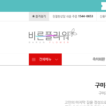
즐겨찾기
친절한상담 쉬운 주문
1544-0653
신용
축하화환
전체메뉴
구미
목
상
구미
차
품
정
보
고인의 마지막 길을 정성으
이