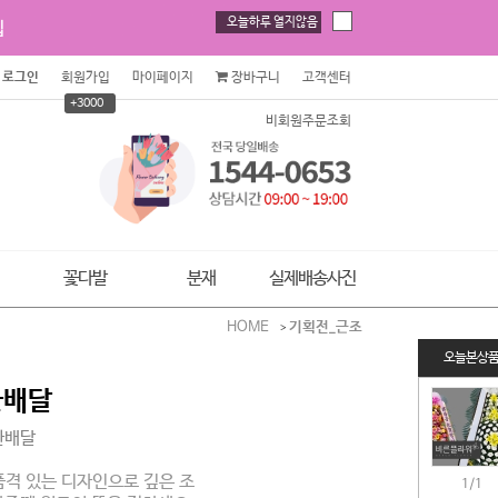
로그인
회원가입
마이페이지
장바구니
고객센터
+3000
비회원주문조회
꽃다발
분재
실제배송사진
HOME
기획전_근조
오늘본상
환배달
환배달
격 있는 디자인으로 깊은 조
1/1