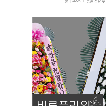
문과 추모의 마음을 전할 수
용
후
기
상
품
문
의
배
송
정
보