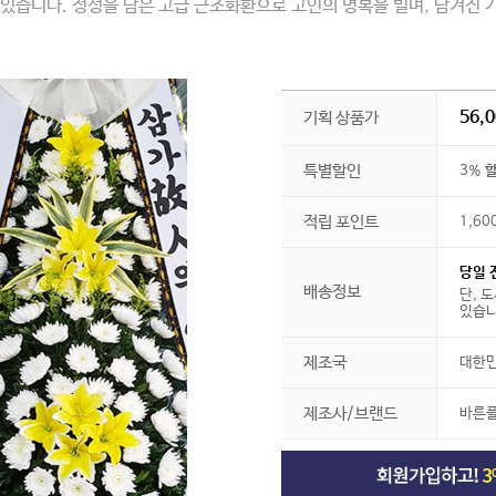
 있습니다. 정성을 담은 고급 근조화환으로 고인의 명복을 빌며, 남겨진 
56,
기획 상품가
특별할인
3%
할
적립 포인트
1,60
당일 
배송정보
단, 
있습니
제조국
대한
제조사/브랜드
바른