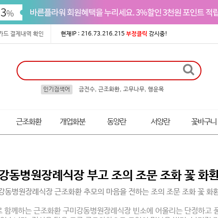
카드 결제내역 확인
현재IP : 216.73.216.215
부정클릭
감시중!
인기검색어
금전수, 근조화환, 고무나무, 행운목
근조화환
개업화분
동양란
서양란
꽃바구니
강동병원장례식장 부고 조의 조문 조화 꽃 화
강동병원장례식장 근조화환 추모의 마음을 전하는 조의 조문 조화 꽃 화
로 함께하는 근조화환 구미강동병원장례식장 빈소에 어울리는 단정하고 품