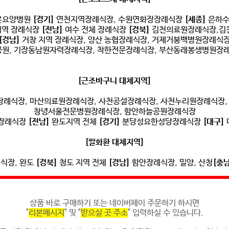
은요양병원
[경기]
연천지역장례식장, 수원연화장장례식장
[세종]
은하수
 지역 장례식장
[전남]
여수 전체 장례식장
[경북]
김천의료원장례식장,김
[경남]
거창 지역 장례식장, 양산 농협장례식장, 거제거붕백병원장례식
원, 기장동남원자력장례식장, 착한전문장례식장, 부산동래봉생병원장
[근조바구니 대체지역]
례식장, 마산의료원장례식장, 사천공설장례식장, 사천누리원장례식장,
창녕서울전문병원장례식장, 함안하늘공원장례식장
역장례식장
[전남]
완도지역 전체
[경기]
분당성요한성당장례식장
[대구]
[쌀화환 대체지역]
식장, 완도
[경북]
청도 지역 전체
[경남]
함안장례식장, 밀양, 산청
[충남
상품 바로 구매하기 또는 네이버페이 주문하기 하시면
"
리본메시지
" 및 "
받으실 곳 주소
" 입력하실 수 있습니다.