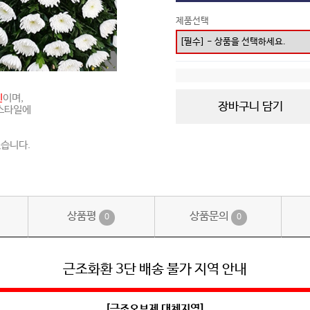
제품선택
진
이며,
장바구니 담기
 스타일에
있습니다.
상품평
상품문의
0
0
근조화환 3단 배송 불가 지역 안내
[근조오브제 대체지역]