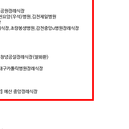
공원장례식장
천요양(우석)병원,김천제일병원
장
례식장,초량봉생병원,감천중앙u병원장례식장
 창녕공설장례식장(쌀화환)
대구카톨릭병원장례식장
]
예산 중앙장례식장