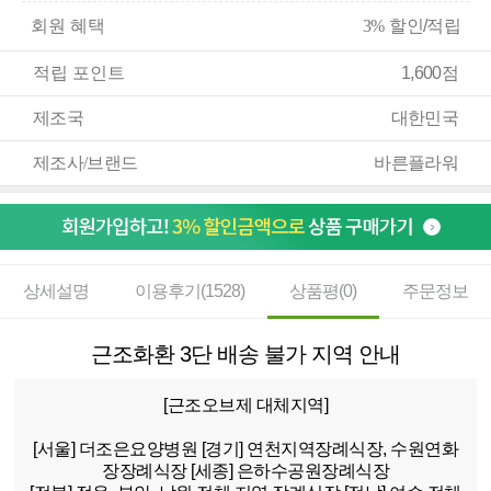
회원 혜택
3%
할인/적립
적립 포인트
1,600점
제조국
대한민국
제조사/브랜드
바른플라워
상세설명
이용후기(1528)
상품평(0)
주문정보
근조화환 3단 배송 불가 지역 안내
[근조오브제 대체지역]
[서울]
더조은요양병원
[경기]
연천지역장례식장, 수원연화
장장례식장
[세종]
은하수공원장례식장