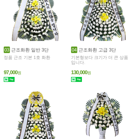
03
근조화환 일반 3단
04
근조화환 고급 3단
정품 근조 기본 1호 화환
기본형보다 크기가 더 큰 상품
입니다.
97,000
130,000
원
원