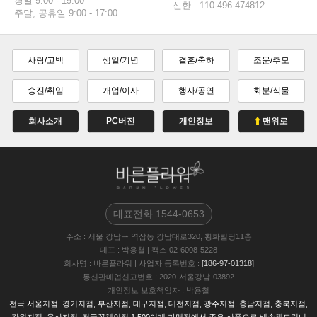
평일 9:00 - 19:00
신한 : 110-496-474812
주말, 공휴일 9:00 - 17:00
사랑/고백
생일/기념
결혼/축하
조문/추모
승진/취임
개업/이사
행사/공연
화분/식물
회사소개
PC버전
개인정보
맨위로
대표전화
1544-0653
주소
: 서울 강남구 역삼동 강남대로320, 황화빌딩11층
대표
: 박용철
|
팩스
02-6008-5228
회사명
: 바른플라워
|
사업자 등록번호
:
[186-97-01318]
통신판매업신고번호
: 2020-서울강남-03892
개인정보 보호책임자
: 박용철
전국 서울지점, 경기지점, 부산지점, 대구지점, 대전지점, 광주지점, 충남지점, 충북지점,
강원지점, 울삼지점, 전국꽃체인점 1,500여개 가맹점에서 좋은 상품으로 배송해드립니