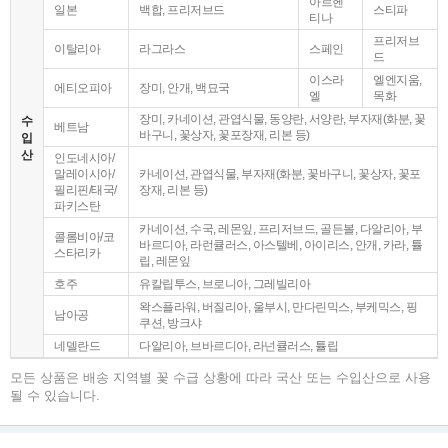
아르헨
일본
백합, 프리저브드
스티파
티나
프리저브
이탈리아
라그라스
스페인
드
이스라
엘엔지움,
에티오피아
장미, 안개, 백묘국
엘
목화
장미, 카네이션, 관엽식물, 동양란, 서양란, 부자재(화분, 꽃
수
베트남
바구니, 꽃상자, 꽃포장재, 리본 등)
입
산
인도네시아/
말레이시아/
카네이션, 관엽식물, 부자재(화분, 꽃바구니, 꽃상자, 꽃포
필리핀/태국/
장재, 리본 등)
파키스탄
카네이션, 수국, 레몬잎, 프리저브드, 골든볼, 다알리아, 부
콜롬비아/코
바르디아, 라런큘러스, 아스텔베, 아이리스, 안개, 카라, 튤
스타리카
립, 레몬잎
호주
유칼립투스, 브로니아, 그레빌리아
왁스플라워, 버질리아, 울부시, 만다린믹스, 부케믹스, 핑
남아공
쿠션, 방크샤
네델란드
다알리아, 브바르디아, 라넌큘러스, 튤립
모든 상품은 배송 지역별 꽃 수급 상황에 따라 국산 또는 수입산으로 사용
될 수 있습니다.