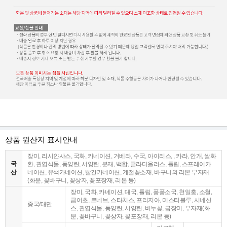
상품 원산지 표시안내
장미, 리시얀샤스, 국화, 카네이션, 거베라, 수국, 아이리스, , 카라, 안개, 쌀화
국
환, 관엽식물, 동양란, 서양란, 분재, 백합, 글라디올러스, 튤립, 스프레이카
산
네이션, 유색카네이션, 빨간카네이션, 계절꽃소재, 바구니외 리본 부자재
(화분, 꽃바구니, 꽃상자, 꽃포장재, 리본 등)
장미, 국화, 카네이션, 대국, 튤립, 퐁퐁소국, 천일홍, 소철,
금어초, 르네브, 스타치스, 프리지아, 미스티블루, 시네신
중국/대만
스, 관엽식물, 동양란, 서양란, 비누꽃, 금장미, 부자재(화
분, 꽃바구니, 꽃상자, 꽃포장재, 리본 등)