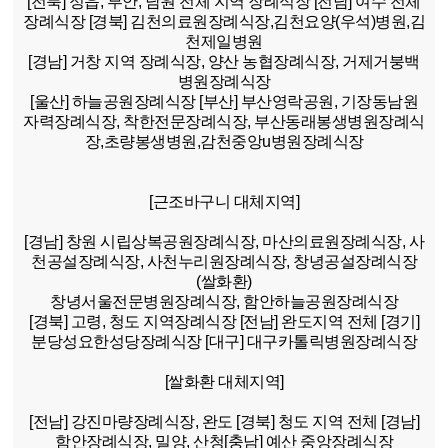
[전북]
정읍, 부안, 남원 전체 지역 장례식장
[전남]
여수 전체
장례식장
[경북]
김천의료원장례식장,김천요양(우석)병원,김
천제일병원
[경남]
거창 지역 장례식장, 양산 농협장례식장, 거제거붕백
병원장례식장
[울산]
하늘공원장례식장
[부산]
부산영락공원, 기장동남원
자력장례식장, 착한전문장례식장, 부산동래봉생병원장례식
장,초량봉생병원,감천중앙u병원장례식장
[근조바구니 대체지역]
[경남]
창원 시립상복공원장례식장, 마산의료원장례식장, 사
천공설장례식장, 사천누리원장례식장, 창녕공설장례식장
(쌀화환)
창녕서울전문병원장례식장, 함안하늘공원장례식장
[경북]
고령, 청도 지역장례식장
[전남]
완도지역 전체
[경기]
분당성요한성당장례식장
[대구]
대구카톨릭병원장례식장
[쌀화환 대체지역]
[전남]
강진마량장례식장, 완도
[경북]
청도 지역 전체
[경남]
함안장례식장, 밀양, 산청
[충남]
예산 중앙장례식장