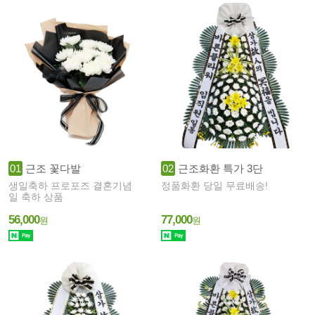
01
근조 꽃다발
02
근조화환 특가 3단
생일축하 프로포즈 결혼기념
정품화환 당일 무료배송!
일 축하 상품
56,000
77,000
원
원