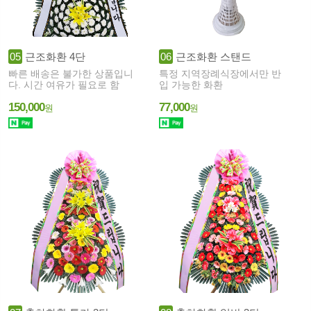
05
근조화환 4단
06
근조화환 스탠드
빠른 배송은 불가한 상품입니
특정 지역장례식장에서만 반
다. 시간 여유가 필요로 함
입 가능한 화환
150,000
77,000
원
원