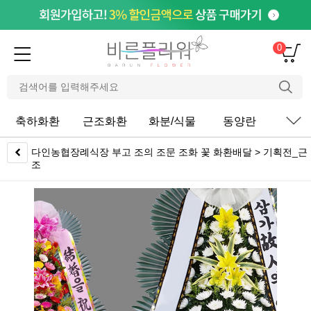
0
축하화환
근조화환
화분/식물
동양란
서
다인농협장례식장 부고 조의 조문 조화 꽃 화환배달 > 기획전_근
조