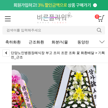
0
축하화환
근조화환
화분/식물
동양란
서
단양노인병원장례식장 부고 조의 조문 조화 꽃 화환배달 > 기획
전_근조