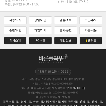
평일 9:00 - 19:00
신한 : 110-496-474812
주말, 공휴일 9:00 - 17:00
사랑/고백
생일/기념
결혼/축하
조문/추모
승진/취임
개업/이사
행사/공연
화분/식물
회사소개
PC버전
개인정보
맨위로
대표전화
1544-0653
주소
: 서울 강남구 역삼동 강남대로320, 황화빌딩11층
대표
: 박용철
|
팩스
02-6008-5228
회사명
: 바른플라워
|
사업자 등록번호
:
[186-97-01318]
통신판매업신고번호
: 2020-서울강남-03892
개인정보 보호책임자
: 박용철
전국 서울지점, 경기지점, 부산지점, 대구지점, 대전지점, 광주지점, 충남지점, 충북지점,
강원지점, 울삼지점, 전국꽃체인점 1,500여개 가맹점에서 좋은 상품으로 배송해드립니