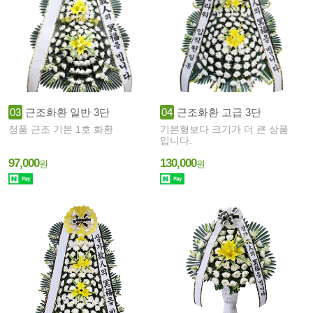
03
근조화환 일반 3단
04
근조화환 고급 3단
정품 근조 기본 1호 화환
기본형보다 크기가 더 큰 상품
입니다.
97,000
130,000
원
원