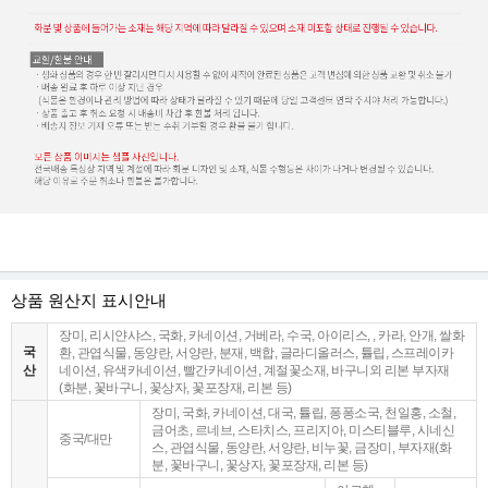
상품 원산지 표시안내
장미, 리시얀샤스, 국화, 카네이션, 거베라, 수국, 아이리스, , 카라, 안개, 쌀화
국
환, 관엽식물, 동양란, 서양란, 분재, 백합, 글라디올러스, 튤립, 스프레이카
산
네이션, 유색카네이션, 빨간카네이션, 계절꽃소재, 바구니외 리본 부자재
(화분, 꽃바구니, 꽃상자, 꽃포장재, 리본 등)
장미, 국화, 카네이션, 대국, 튤립, 퐁퐁소국, 천일홍, 소철,
금어초, 르네브, 스타치스, 프리지아, 미스티블루, 시네신
중국/대만
스, 관엽식물, 동양란, 서양란, 비누꽃, 금장미, 부자재(화
분, 꽃바구니, 꽃상자, 꽃포장재, 리본 등)