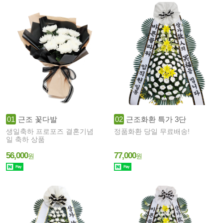
01
근조 꽃다발
02
근조화환 특가 3단
생일축하 프로포즈 결혼기념
정품화환 당일 무료배송!
일 축하 상품
56,000
77,000
원
원