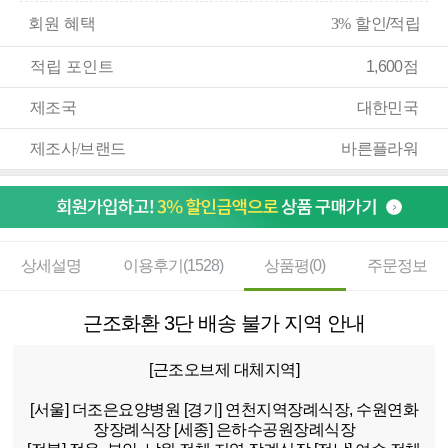
회원 혜택
3%
할인/적립
적립 포인트
1,600점
제조국
대한민국
제조사/브랜드
바른플라워
상세설명
이용후기(1528)
상품평(0)
주문정보
근조화환 3단 배송 불가 지역 안내
[근조오브제 대체지역]
[서울]
더조은요양병원
[경기]
연천지역장례식장, 수원연화
장장례식장
[세종]
은하수공원장례식장