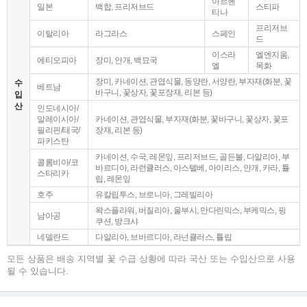
아르헨
일본
백합, 프리저브드
스티파
티나
프리저브
이탈리아
라그라스
스페인
드
이스라
엘엔지움,
에티오피아
장미, 안개, 백묘국
엘
목화
장미, 카네이션, 관엽식물, 동양란, 서양란, 부자재(화분, 꽃
수
베트남
바구니, 꽃상자, 꽃포장재, 리본 등)
입
산
인도네시아/
말레이시아/
카네이션, 관엽식물, 부자재(화분, 꽃바구니, 꽃상자, 꽃포
필리핀/태국/
장재, 리본 등)
파키스탄
카네이션, 수국, 레몬잎, 프리저브드, 골든볼, 다알리아, 부
콜롬비아/코
바르디아, 라런큘러스, 아스텔베, 아이리스, 안개, 카라, 튤
스타리카
립, 레몬잎
호주
유칼립투스, 브로니아, 그레빌리아
왁스플라워, 버질리아, 울부시, 만다린믹스, 부케믹스, 핑
남아공
쿠션, 방크샤
네델란드
다알리아, 브바르디아, 라넌큘러스, 튤립
모든 상품은 배송 지역별 꽃 수급 상황에 따라 국산 또는 수입산으로 사용
될 수 있습니다.