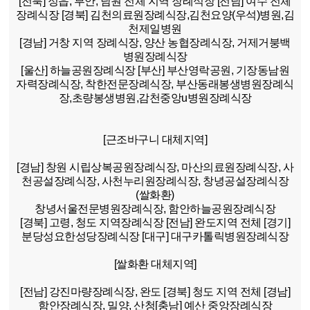
[전북]
정읍, 부안, 남원 전체 지역 장례식장
[전남]
여수 전체
장례식장
[경북]
김천의료원장례식장,김천요양(우석)병원,김
천제일병원
[경남]
거창 지역 장례식장, 양산 농협장례식장, 거제거붕백
병원장례식장
[울산]
하늘공원장례식장
[부산]
부산영락공원, 기장동남원
자력장례식장, 착한전문장례식장, 부산동래봉생병원장례식
장,초량봉생병원,감천중앙u병원장례식장
[근조바구니 대체지역]
[경남]
창원 시립상복공원장례식장, 마산의료원장례식장, 사
천공설장례식장, 사천누리원장례식장, 창녕공설장례식장
(쌀화환)
창녕서울전문병원장례식장, 함안하늘공원장례식장
[경북]
고령, 청도 지역장례식장
[전남]
완도지역 전체
[경기]
분당성요한성당장례식장
[대구]
대구카톨릭병원장례식장
[쌀화환 대체지역]
[전남]
강진마량장례식장, 완도
[경북]
청도 지역 전체
[경남]
함안장례식장, 밀양, 산청
[충남]
예산 중앙장례식장