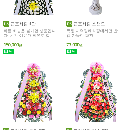
05
근조화환 4단
06
근조화환 스탠드
빠른 배송은 불가한 상품입니
특정 지역장례식장에서만 반
다. 시간 여유가 필요로 함
입 가능한 화환
150,000
77,000
원
원