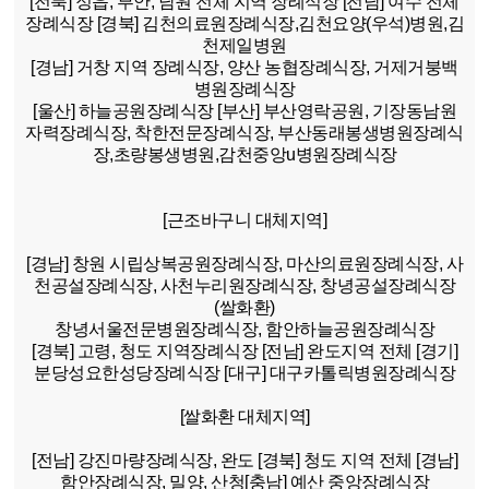
[전북]
정읍, 부안, 남원 전체 지역 장례식장
[전남]
여수 전체
장례식장
[경북]
김천의료원장례식장,김천요양(우석)병원,김
천제일병원
[경남]
거창 지역 장례식장, 양산 농협장례식장, 거제거붕백
병원장례식장
[울산]
하늘공원장례식장
[부산]
부산영락공원, 기장동남원
자력장례식장, 착한전문장례식장, 부산동래봉생병원장례식
장,초량봉생병원,감천중앙u병원장례식장
[근조바구니 대체지역]
[경남]
창원 시립상복공원장례식장, 마산의료원장례식장, 사
천공설장례식장, 사천누리원장례식장, 창녕공설장례식장
(쌀화환)
창녕서울전문병원장례식장, 함안하늘공원장례식장
[경북]
고령, 청도 지역장례식장
[전남]
완도지역 전체
[경기]
분당성요한성당장례식장
[대구]
대구카톨릭병원장례식장
[쌀화환 대체지역]
[전남]
강진마량장례식장, 완도
[경북]
청도 지역 전체
[경남]
함안장례식장, 밀양, 산청
[충남]
예산 중앙장례식장