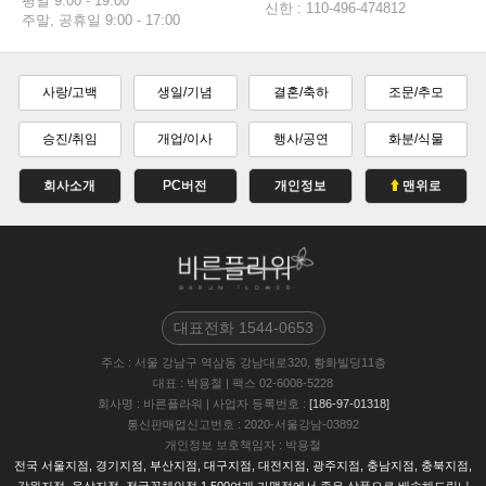
평일 9:00 - 19:00
신한 : 110-496-474812
주말, 공휴일 9:00 - 17:00
사랑/고백
생일/기념
결혼/축하
조문/추모
승진/취임
개업/이사
행사/공연
화분/식물
회사소개
PC버전
개인정보
맨위로
대표전화
1544-0653
주소
: 서울 강남구 역삼동 강남대로320, 황화빌딩11층
대표
: 박용철
|
팩스
02-6008-5228
회사명
: 바른플라워
|
사업자 등록번호
:
[186-97-01318]
통신판매업신고번호
: 2020-서울강남-03892
개인정보 보호책임자
: 박용철
전국 서울지점, 경기지점, 부산지점, 대구지점, 대전지점, 광주지점, 충남지점, 충북지점,
강원지점, 울삼지점, 전국꽃체인점 1,500여개 가맹점에서 좋은 상품으로 배송해드립니