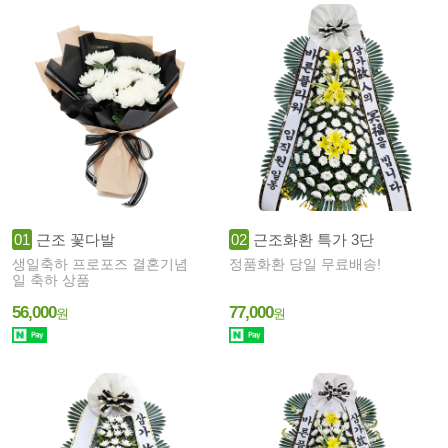
01
근조 꽃다발
02
근조화환 특가 3단
생일축하 프로포즈 결혼기념
정품화환 당일 무료배송!
일 축하 상품
56,000
77,000
원
원