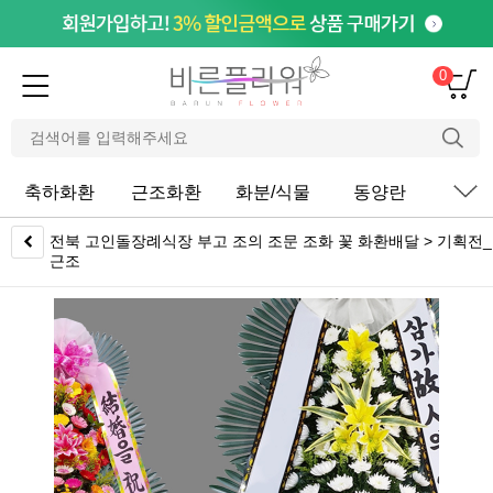
0
축하화환
근조화환
화분/식물
동양란
서
전북 고인돌장례식장 부고 조의 조문 조화 꽃 화환배달 > 기획전_
근조