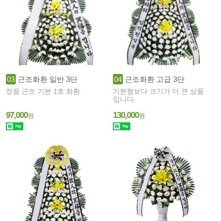
03
근조화환 일반 3단
04
근조화환 고급 3단
정품 근조 기본 1호 화환
기본형보다 크기가 더 큰 상품
입니다.
97,000
130,000
원
원