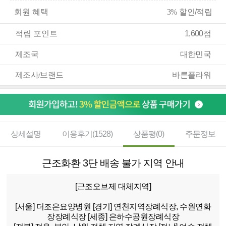
회원 혜택
3%
할인/적립
적립 포인트
1,600점
제조국
대한민국
제조사/브랜드
바른플라워
상세설명
이용후기(1528)
상품평(0)
주문정보
근조화환 3단 배송 불가 지역 안내
[근조오브제 대체지역]
[서울]
더조은요양병원
[경기]
연천지역장례식장, 수원연화
장장례식장
[세종]
은하수공원장례식장