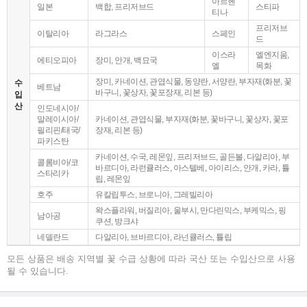
아르헨
일본
백합, 프리저브드
스티파
티나
프리저브
이탈리아
라그라스
스페인
드
이스라
엘엔지움,
에티오피아
장미, 안개, 백묘국
엘
목화
장미, 카네이션, 관엽식물, 동양란, 서양란, 부자재(화분, 꽃
수
베트남
바구니, 꽃상자, 꽃포장재, 리본 등)
입
산
인도네시아/
말레이시아/
카네이션, 관엽식물, 부자재(화분, 꽃바구니, 꽃상자, 꽃포
필리핀/태국/
장재, 리본 등)
파키스탄
카네이션, 수국, 레몬잎, 프리저브드, 골든볼, 다알리아, 부
콜롬비아/코
바르디아, 라런큘러스, 아스텔베, 아이리스, 안개, 카라, 튤
스타리카
립, 레몬잎
호주
유칼립투스, 브로니아, 그레빌리아
왁스플라워, 버질리아, 울부시, 만다린믹스, 부케믹스, 핑
남아공
쿠션, 방크샤
네델란드
다알리아, 브바르디아, 라넌큘러스, 튤립
모든 상품은 배송 지역별 꽃 수급 상황에 따라 국산 또는 수입산으로 사용
될 수 있습니다.