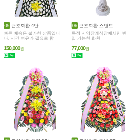
05
근조화환 4단
06
근조화환 스탠드
빠른 배송은 불가한 상품입니
특정 지역장례식장에서만 반
다. 시간 여유가 필요로 함
입 가능한 화환
150,000
77,000
원
원