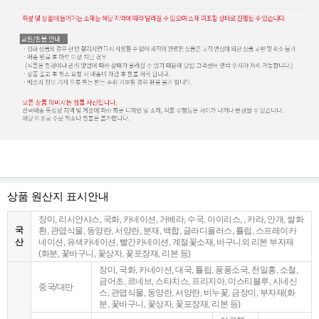
상품 원산지 표시안내
장미, 리시얀샤스, 국화, 카네이션, 거베라, 수국, 아이리스, , 카라, 안개, 쌀화
국
환, 관엽식물, 동양란, 서양란, 분재, 백합, 글라디올러스, 튤립, 스프레이카
산
네이션, 유색카네이션, 빨간카네이션, 계절꽃소재, 바구니외 리본 부자재
(화분, 꽃바구니, 꽃상자, 꽃포장재, 리본 등)
장미, 국화, 카네이션, 대국, 튤립, 퐁퐁소국, 천일홍, 소철,
금어초, 르네브, 스타치스, 프리지아, 미스티블루, 시네신
중국/대만
스, 관엽식물, 동양란, 서양란, 비누꽃, 금장미, 부자재(화
분, 꽃바구니, 꽃상자, 꽃포장재, 리본 등)