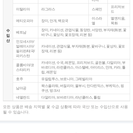
프리저브
이탈리아
라그라스
스페인
드
이스라
엘엔지움,
에티오피아
장미, 안개, 백묘국
엘
목화
장미, 카네이션, 관엽식물, 동양란, 서양란, 부자재(화분, 꽃
수
베트남
바구니, 꽃상자, 꽃포장재, 리본 등)
입
산
인도네시아/
말레이시아/
카네이션, 관엽식물, 부자재(화분, 꽃바구니, 꽃상자, 꽃포
필리핀/태국/
장재, 리본 등)
파키스탄
카네이션, 수국, 레몬잎, 프리저브드, 골든볼, 다알리아, 부
콜롬비아/코
바르디아, 라런큘러스, 아스텔베, 아이리스, 안개, 카라, 튤
스타리카
립, 레몬잎
호주
유칼립투스, 브로니아, 그레빌리아
왁스플라워, 버질리아, 울부시, 만다린믹스, 부케믹스, 핑
남아공
쿠션, 방크샤
네델란드
다알리아, 브바르디아, 라넌큘러스, 튤립
모든 상품은 배송 지역별 꽃 수급 상황에 따라 국산 또는 수입산으로 사용
될 수 있습니다.