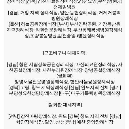
장례식장
[경북]
김천의료원장례식장,김천요양(우석)병원,김
천제일병원
[경남]
거창 지역 장례식장, 양산 농협장례식장, 거제거붕백
병원장례식장
[울산]
하늘공원장례식장
[부산]
부산영락공원, 기장동남원
자력장례식장, 착한전문장례식장, 부산동래봉생병원장례식
장,초량봉생병원,감천중앙u병원장례식장
[근조바구니 대체지역]
[경남]
창원 시립상복공원장례식장, 마산의료원장례식장, 사
천공설장례식장, 사천누리원장례식장, 창녕공설장례식장
(쌀화환)
창녕서울전문병원장례식장, 함안하늘공원장례식장
[경북]
고령, 청도 지역장례식장
[전남]
완도지역 전체
[경기]
분당성요한성당장례식장
[대구]
대구카톨릭병원장례식장
[쌀화환 대체지역]
[전남]
강진마량장례식장, 완도
[경북]
청도 지역 전체
[경남]
함안장례식장, 밀양, 산청
[충남]
예산 중앙장례식장