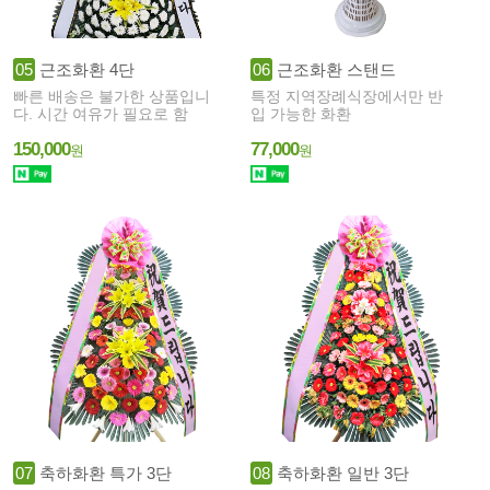
05
근조화환 4단
06
근조화환 스탠드
빠른 배송은 불가한 상품입니
특정 지역장례식장에서만 반
다. 시간 여유가 필요로 함
입 가능한 화환
150,000
77,000
원
원
07
축하화환 특가 3단
08
축하화환 일반 3단