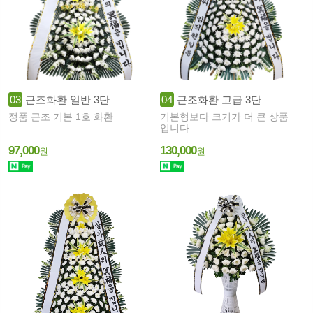
03
근조화환 일반 3단
04
근조화환 고급 3단
정품 근조 기본 1호 화환
기본형보다 크기가 더 큰 상품
입니다.
97,000
130,000
원
원