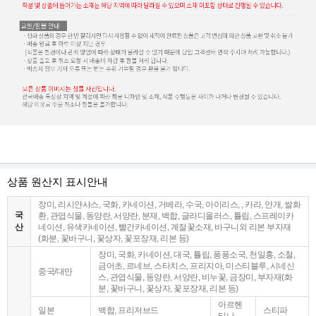
상품 원산지 표시안내
장미, 리시얀샤스, 국화, 카네이션, 거베라, 수국, 아이리스, , 카라, 안개, 쌀화
국
환, 관엽식물, 동양란, 서양란, 분재, 백합, 글라디올러스, 튤립, 스프레이카
산
네이션, 유색카네이션, 빨간카네이션, 계절꽃소재, 바구니외 리본 부자재
(화분, 꽃바구니, 꽃상자, 꽃포장재, 리본 등)
장미, 국화, 카네이션, 대국, 튤립, 퐁퐁소국, 천일홍, 소철,
금어초, 르네브, 스타치스, 프리지아, 미스티블루, 시네신
중국/대만
스, 관엽식물, 동양란, 서양란, 비누꽃, 금장미, 부자재(화
분, 꽃바구니, 꽃상자, 꽃포장재, 리본 등)
아르헨
일본
백합, 프리저브드
스티파
티나