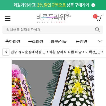
0
축하화환
근조화환
화분/식물
동양란
서
전주 뉴타운장례식장 근조화환 장례식 화환 배달 > 기획전_근조