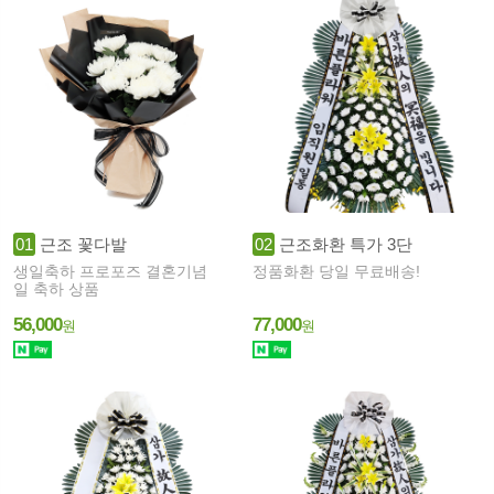
01
근조 꽃다발
02
근조화환 특가 3단
생일축하 프로포즈 결혼기념
정품화환 당일 무료배송!
일 축하 상품
56,000
77,000
원
원