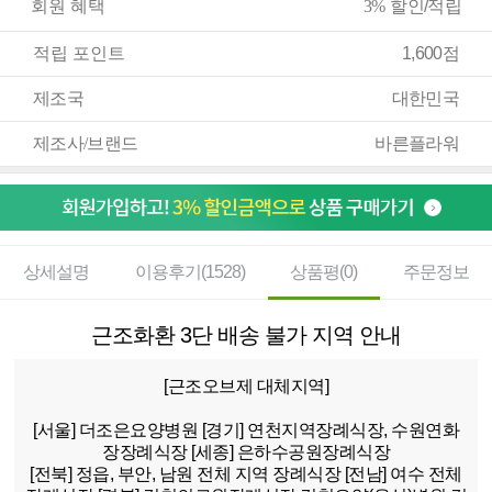
회원 혜택
3%
할인/적립
적립 포인트
1,600점
제조국
대한민국
제조사/브랜드
바른플라워
상세설명
이용후기(1528)
상품평(0)
주문정보
근조화환 3단 배송 불가 지역 안내
[근조오브제 대체지역]
[서울]
더조은요양병원
[경기]
연천지역장례식장, 수원연화
장장례식장
[세종]
은하수공원장례식장
[전북]
정읍, 부안, 남원 전체 지역 장례식장
[전남]
여수 전체