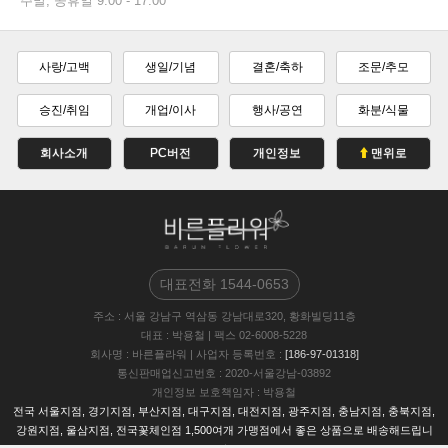
주말, 공휴일 9:00 - 17:00
사랑/고백
생일/기념
결혼/축하
조문/추모
승진/취임
개업/이사
행사/공연
화분/식물
회사소개
PC버전
개인정보
맨위로
대표전화
1544-0653
주소
: 서울 강남구 역삼동 강남대로320, 황화빌딩11층
대표
: 박용철
|
팩스
02-6008-5228
회사명
: 바른플라워
|
사업자 등록번호
:
[186-97-01318]
통신판매업신고번호
: 2020-서울강남-03892
개인정보 보호책임자
: 박용철
전국 서울지점, 경기지점, 부산지점, 대구지점, 대전지점, 광주지점, 충남지점, 충북지점,
강원지점, 울삼지점, 전국꽃체인점 1,500여개 가맹점에서 좋은 상품으로 배송해드립니