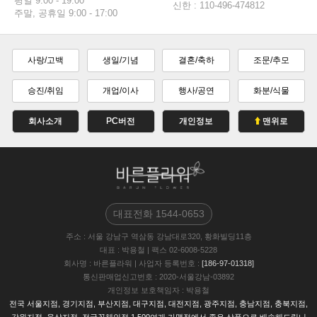
평일 9:00 - 19:00
신한 : 110-496-474812
주말, 공휴일 9:00 - 17:00
사랑/고백
생일/기념
결혼/축하
조문/추모
승진/취임
개업/이사
행사/공연
화분/식물
회사소개
PC버전
개인정보
맨위로
대표전화
1544-0653
주소
: 서울 강남구 역삼동 강남대로320, 황화빌딩11층
대표
: 박용철
|
팩스
02-6008-5228
회사명
: 바른플라워
|
사업자 등록번호
:
[186-97-01318]
통신판매업신고번호
: 2020-서울강남-03892
개인정보 보호책임자
: 박용철
전국 서울지점, 경기지점, 부산지점, 대구지점, 대전지점, 광주지점, 충남지점, 충북지점,
강원지점, 울삼지점, 전국꽃체인점 1,500여개 가맹점에서 좋은 상품으로 배송해드립니