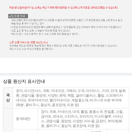
상품 원산지 표시안내
장미, 리시얀샤스, 국화, 카네이션, 거베라, 수국, 아이리스, , 카라, 안개, 쌀화
국
환, 관엽식물, 동양란, 서양란, 분재, 백합, 글라디올러스, 튤립, 스프레이카
산
네이션, 유색카네이션, 빨간카네이션, 계절꽃소재, 바구니외 리본 부자재
(화분, 꽃바구니, 꽃상자, 꽃포장재, 리본 등)
장미, 국화, 카네이션, 대국, 튤립, 퐁퐁소국, 천일홍, 소철,
금어초, 르네브, 스타치스, 프리지아, 미스티블루, 시네신
중국/대만
스, 관엽식물, 동양란, 서양란, 비누꽃, 금장미, 부자재(화
분, 꽃바구니, 꽃상자, 꽃포장재, 리본 등)