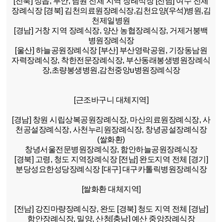
[전북]
정읍, 부안, 남원 전체 지역 장례식장
[전남]
여수 전체
장례식장
[경북]
김천의료원장례식장,김천요양(우석)병원,김
천제일병원
[경남]
거창 지역 장례식장, 양산 농협장례식장, 거제거붕백
병원장례식장
[울산]
하늘공원장례식장
[부산]
부산영락공원, 기장동남원
자력장례식장, 착한전문장례식장, 부산동래봉생병원장례식
장,초량봉생병원,감천중앙u병원장례식장
[근조바구니 대체지역]
[경남]
창원 시립상복공원장례식장, 마산의료원장례식장, 사
천공설장례식장, 사천누리원장례식장, 창녕공설장례식장
(쌀화환)
창녕서울전문병원장례식장, 함안하늘공원장례식장
[경북]
고령, 청도 지역장례식장
[전남]
완도지역 전체
[경기]
분당성요한성당장례식장
[대구]
대구카톨릭병원장례식장
[쌀화환 대체지역]
[전남]
강진마량장례식장, 완도
[경북]
청도 지역 전체
[경남]
함안장례식장, 밀양, 산청
[충남]
예산 중앙장례식장