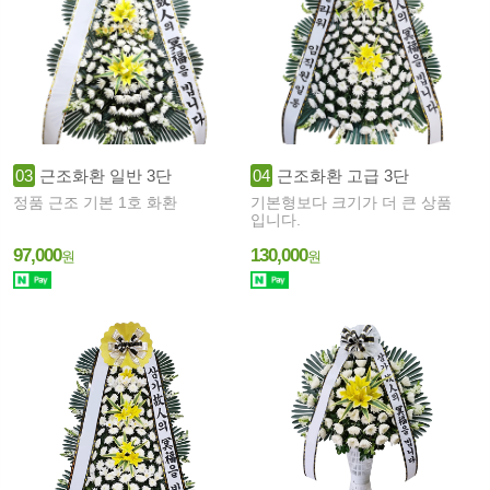
03
근조화환 일반 3단
04
근조화환 고급 3단
정품 근조 기본 1호 화환
기본형보다 크기가 더 큰 상품
입니다.
97,000
130,000
원
원