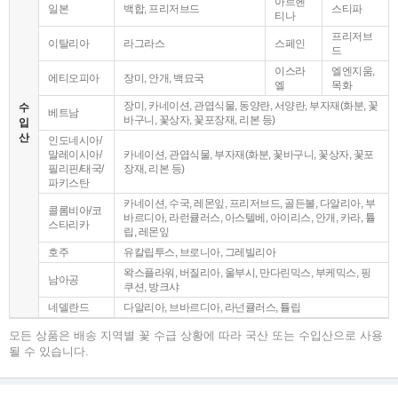
아르헨
일본
백합, 프리저브드
스티파
티나
프리저브
이탈리아
라그라스
스페인
드
이스라
엘엔지움,
에티오피아
장미, 안개, 백묘국
엘
목화
장미, 카네이션, 관엽식물, 동양란, 서양란, 부자재(화분, 꽃
수
베트남
바구니, 꽃상자, 꽃포장재, 리본 등)
입
산
인도네시아/
말레이시아/
카네이션, 관엽식물, 부자재(화분, 꽃바구니, 꽃상자, 꽃포
필리핀/태국/
장재, 리본 등)
파키스탄
카네이션, 수국, 레몬잎, 프리저브드, 골든볼, 다알리아, 부
콜롬비아/코
바르디아, 라런큘러스, 아스텔베, 아이리스, 안개, 카라, 튤
스타리카
립, 레몬잎
호주
유칼립투스, 브로니아, 그레빌리아
왁스플라워, 버질리아, 울부시, 만다린믹스, 부케믹스, 핑
남아공
쿠션, 방크샤
네델란드
다알리아, 브바르디아, 라넌큘러스, 튤립
모든 상품은 배송 지역별 꽃 수급 상황에 따라 국산 또는 수입산으로 사용
될 수 있습니다.