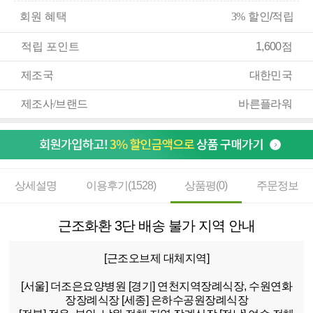
회원 혜택
3%
할인/적립
적립 포인트
1,600점
제조국
대한민국
제조사/브랜드
바른플라워
상세설명
이용후기(1528)
상품평(0)
주문정보
근조화환 3단 배송 불가 지역 안내
[근조오브제 대체지역]
[서울]
더조은요양병원
[경기]
연천지역장례식장, 수원연화
장장례식장
[세종]
은하수공원장례식장