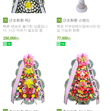
05
근조화환 4단
06
근조화환 스탠드
빠른 배송은 불가한 상품입니
특정 지역장례식장에서만 반
다. 시간 여유가 필요로 함
입 가능한 화환
150,000
77,000
원
원