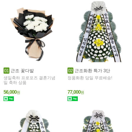
01
근조 꽃다발
02
근조화환 특가 3단
생일축하 프로포즈 결혼기념
정품화환 당일 무료배송!
일 축하 상품
56,000
77,000
원
원