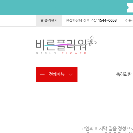
즐겨찾기
친절한상담 쉬운 주문
1544-0653
신용
축하화환
전체메뉴
목
상
차
품
정
보
고인의 마지막 길을 정성으
이