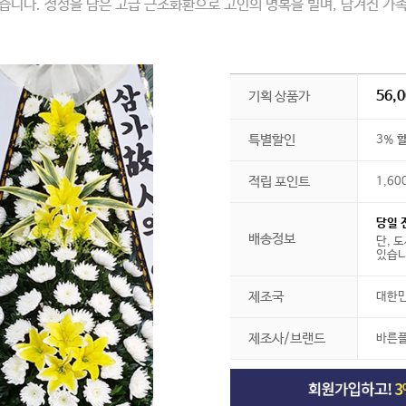
습니다. 정성을 담은 고급 근조화환으로 고인의 명복을 빌며, 남겨진 가
56,
기획 상품가
특별할인
3%
할
적립 포인트
1,60
당일 
배송정보
단, 
있습니
제조국
대한
제조사/브랜드
바른