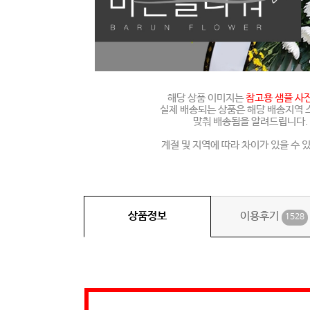
해당 상품 이미지는
참고용 샘플 사
실제 배송되는 상품은 해당 배송지역
맞춰 배송됨을 알려드립니다.
계절 및 지역에 따라 차이가 있을 수 
상품정보
이용후기
1528