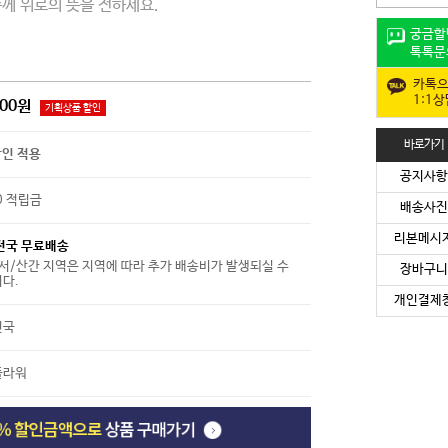
족께 위로의 뜻을 전하세요.
궁금할
톡톡문
카톡
1:1
000원
기획상품 할인
바로가기
인 적용
공지사항
0
적립금
배송사진
리본메시
전국 무료배송
도서/산간 지역은 지역에 따라 추가 배송비가 발생되실 수
장바구니
다.
개인결제
민국
플라워