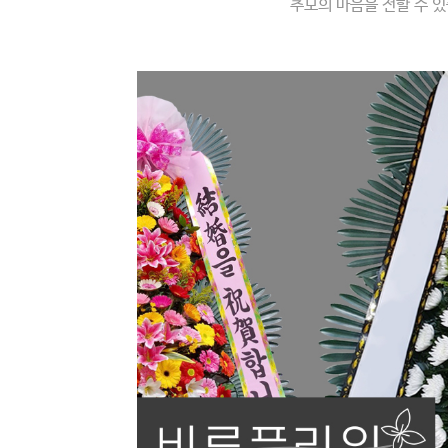
추모의 마음을 전할 수 있
용
후
기
상
품
문
의
배
송
정
보