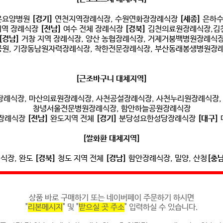
은요양병원
[경기]
연천지역장례식장, 수원연화장장례식장
[세종]
은하수
 지역 장례식장
[전남]
여수 전체 장례식장
[경북]
김천의료원장례식장,김
[경남]
거창 지역 장례식장, 양산 농협장례식장, 거제거붕백병원장례식
원, 기장동남원자력장례식장, 착한전문장례식장, 부산동래봉생병원장
[근조바구니 대체지역]
례식장, 마산의료원장례식장, 사천공설장례식장, 사천누리원장례식장,
창녕서울전문병원장례식장, 함안하늘공원장례식장
역장례식장
[전남]
완도지역 전체
[경기]
분당성요한성당장례식장
[대구]
[쌀화환 대체지역]
식장, 완도
[경북]
청도 지역 전체
[경남]
함안장례식장, 밀양, 산청
[충남
상품 바로 구매하기 또는 네이버페이 주문하기 하시면
"
리본메시지
" 및 "
받으실 곳 주소
" 입력하실 수 있습니다.