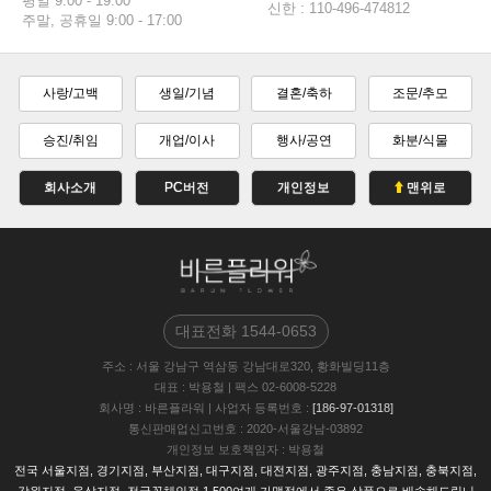
평일 9:00 - 19:00
신한 : 110-496-474812
주말, 공휴일 9:00 - 17:00
사랑/고백
생일/기념
결혼/축하
조문/추모
승진/취임
개업/이사
행사/공연
화분/식물
회사소개
PC버전
개인정보
맨위로
대표전화
1544-0653
주소
: 서울 강남구 역삼동 강남대로320, 황화빌딩11층
대표
: 박용철
|
팩스
02-6008-5228
회사명
: 바른플라워
|
사업자 등록번호
:
[186-97-01318]
통신판매업신고번호
: 2020-서울강남-03892
개인정보 보호책임자
: 박용철
전국 서울지점, 경기지점, 부산지점, 대구지점, 대전지점, 광주지점, 충남지점, 충북지점,
강원지점, 울삼지점, 전국꽃체인점 1,500여개 가맹점에서 좋은 상품으로 배송해드립니