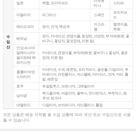
아르헨
일본
백합, 프리저브드
스티파
티나
프리저브
이탈리아
라그라스
스페인
드
이스라
엘엔지움,
에티오피아
장미, 안개, 백묘국
엘
목화
장미, 카네이션, 관엽식물, 동양란, 서양란, 부자재(화분, 꽃
수
베트남
바구니, 꽃상자, 꽃포장재, 리본 등)
입
산
인도네시아/
말레이시아/
카네이션, 관엽식물, 부자재(화분, 꽃바구니, 꽃상자, 꽃포
필리핀/태국/
장재, 리본 등)
파키스탄
카네이션, 수국, 레몬잎, 프리저브드, 골든볼, 다알리아, 부
콜롬비아/코
바르디아, 라런큘러스, 아스텔베, 아이리스, 안개, 카라, 튤
스타리카
립, 레몬잎
호주
유칼립투스, 브로니아, 그레빌리아
왁스플라워, 버질리아, 울부시, 만다린믹스, 부케믹스, 핑
남아공
쿠션, 방크샤
네델란드
다알리아, 브바르디아, 라넌큘러스, 튤립
모든 상품은 배송 지역별 꽃 수급 상황에 따라 국산 또는 수입산으로 사용
될 수 있습니다.