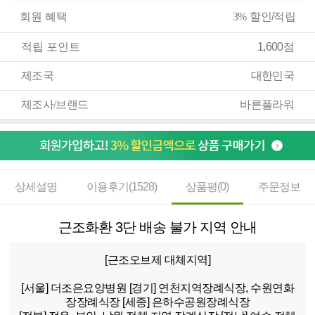
회원 혜택
3%
할인/적립
적립 포인트
1,600점
제조국
대한민국
제조사/브랜드
바른플라워
상세설명
이용후기(1528)
상품평(0)
주문정보
근조화환 3단 배송 불가 지역 안내
[근조오브제 대체지역]
[서울]
더조은요양병원
[경기]
연천지역장례식장, 수원연화
장장례식장
[세종]
은하수공원장례식장