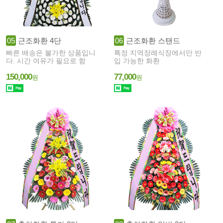
05
근조화환 4단
06
근조화환 스탠드
빠른 배송은 불가한 상품입니
특정 지역장례식장에서만 반
다. 시간 여유가 필요로 함
입 가능한 화환
150,000
77,000
원
원