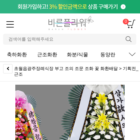
0
축하화환
근조화환
화분/식물
동양란
서
초월읍광주장례식장 부고 조의 조문 조화 꽃 화환배달 > 기획전_
근조