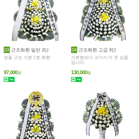
03
근조화환 일반 3단
04
근조화환 고급 3단
정품 근조 기본 1호 화환
기본형보다 크기가 더 큰 상품
입니다.
97,000
130,000
원
원