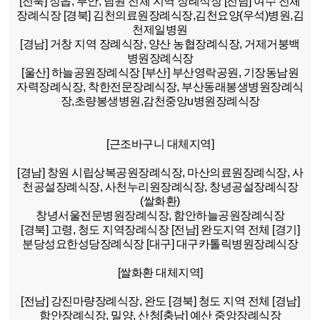
[전북]
정읍, 부안, 남원 전체 지역 장례식장
[전남]
여수 전체
장례식장
[경북]
김천의료원장례식장,김천요양(우석)병원,김
천제일병원
[경남]
거창 지역 장례식장, 양산 농협장례식장, 거제거붕백
병원장례식장
[울산]
하늘공원장례식장
[부산]
부산영락공원, 기장동남원
자력장례식장, 착한전문장례식장, 부산동래봉생병원장례식
장,초량봉생병원,감천중앙u병원장례식장
[근조바구니 대체지역]
[경남]
창원 시립상복공원장례식장, 마산의료원장례식장, 사
천공설장례식장, 사천누리원장례식장, 창녕공설장례식장
(쌀화환)
창녕서울전문병원장례식장, 함안하늘공원장례식장
[경북]
고령, 청도 지역장례식장
[전남]
완도지역 전체
[경기]
분당성요한성당장례식장
[대구]
대구카톨릭병원장례식장
[쌀화환 대체지역]
[전남]
강진마량장례식장, 완도
[경북]
청도 지역 전체
[경남]
함안장례식장, 밀양, 산청
[충남]
예산 중앙장례식장