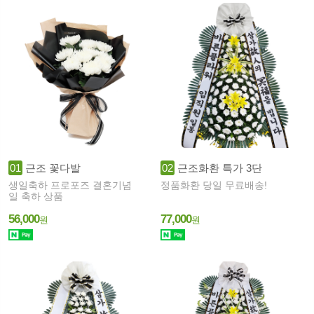
01
근조 꽃다발
02
근조화환 특가 3단
생일축하 프로포즈 결혼기념
정품화환 당일 무료배송!
일 축하 상품
56,000
77,000
원
원