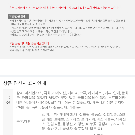
상품 원산지 표시안내
장미, 리시얀샤스, 국화, 카네이션, 거베라, 수국, 아이리스, , 카라, 안개, 쌀화
국
환, 관엽식물, 동양란, 서양란, 분재, 백합, 글라디올러스, 튤립, 스프레이카
산
네이션, 유색카네이션, 빨간카네이션, 계절꽃소재, 바구니외 리본 부자재
(화분, 꽃바구니, 꽃상자, 꽃포장재, 리본 등)
장미, 국화, 카네이션, 대국, 튤립, 퐁퐁소국, 천일홍, 소철,
금어초, 르네브, 스타치스, 프리지아, 미스티블루, 시네신
중국/대만
스, 관엽식물, 동양란, 서양란, 비누꽃, 금장미, 부자재(화
분, 꽃바구니, 꽃상자, 꽃포장재, 리본 등)