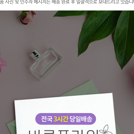
품 사진 및 인수자 메시지는 배송 완료 후 일괄적으로 보내드리고 있습니