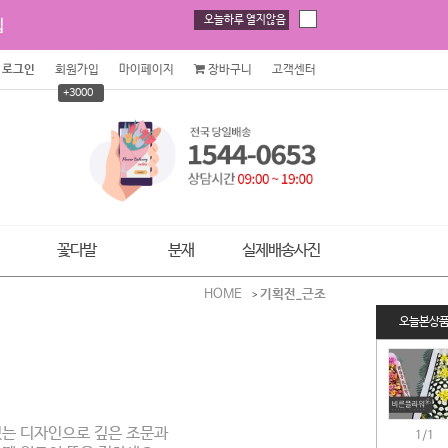
로그인
회원가입
마이페이지
장바구니
고객센터
+3000
꽃다발
분재
실제배송사진
HOME
기획전_근조
오늘본상
있는 디자인으로 깊은 조문과
1/1