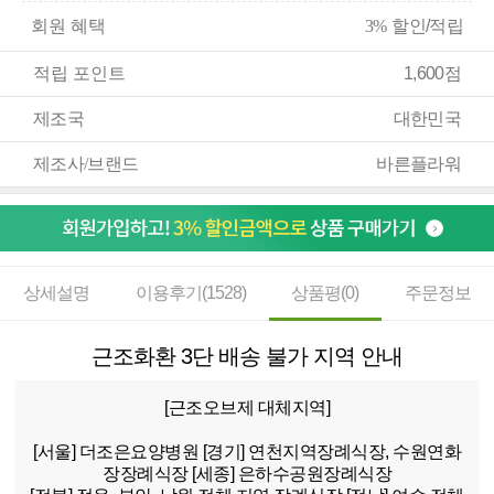
회원 혜택
3%
할인/적립
적립 포인트
1,600점
제조국
대한민국
제조사/브랜드
바른플라워
상세설명
이용후기(1528)
상품평(0)
주문정보
근조화환 3단 배송 불가 지역 안내
[근조오브제 대체지역]
[서울]
더조은요양병원
[경기]
연천지역장례식장, 수원연화
장장례식장
[세종]
은하수공원장례식장