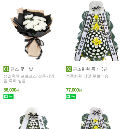
01
근조 꽃다발
02
근조화환 특가 3단
생일축하 프로포즈 결혼기념
정품화환 당일 무료배송!
일 축하 상품
56,000
77,000
원
원