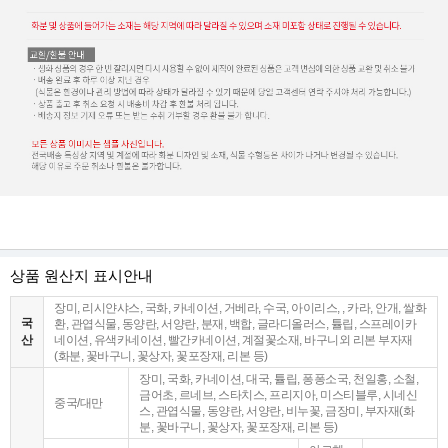
상품 원산지 표시안내
장미, 리시얀샤스, 국화, 카네이션, 거베라, 수국, 아이리스, , 카라, 안개, 쌀화
국
환, 관엽식물, 동양란, 서양란, 분재, 백합, 글라디올러스, 튤립, 스프레이카
산
네이션, 유색카네이션, 빨간카네이션, 계절꽃소재, 바구니외 리본 부자재
(화분, 꽃바구니, 꽃상자, 꽃포장재, 리본 등)
장미, 국화, 카네이션, 대국, 튤립, 퐁퐁소국, 천일홍, 소철,
금어초, 르네브, 스타치스, 프리지아, 미스티블루, 시네신
중국/대만
스, 관엽식물, 동양란, 서양란, 비누꽃, 금장미, 부자재(화
분, 꽃바구니, 꽃상자, 꽃포장재, 리본 등)