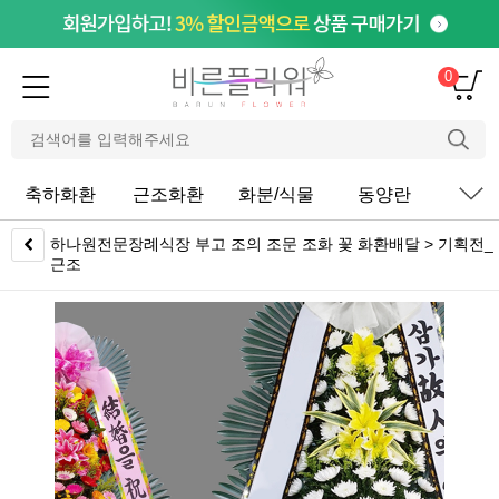
0
축하화환
근조화환
화분/식물
동양란
서
하나원전문장례식장 부고 조의 조문 조화 꽃 화환배달 > 기획전_
근조