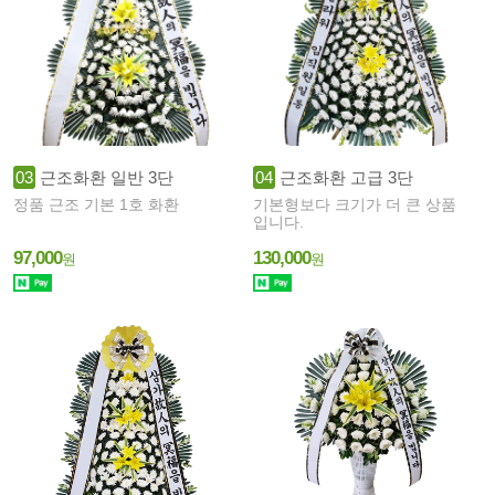
03
근조화환 일반 3단
04
근조화환 고급 3단
정품 근조 기본 1호 화환
기본형보다 크기가 더 큰 상품
입니다.
97,000
130,000
원
원