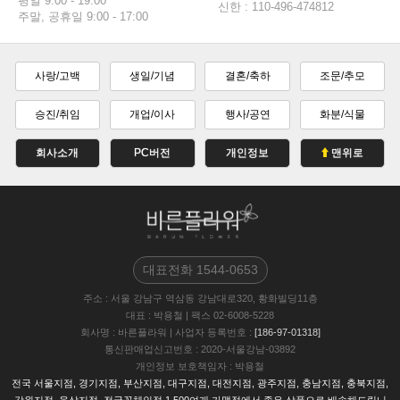
평일 9:00 - 19:00
신한 : 110-496-474812
주말, 공휴일 9:00 - 17:00
사랑/고백
생일/기념
결혼/축하
조문/추모
승진/취임
개업/이사
행사/공연
화분/식물
회사소개
PC버전
개인정보
맨위로
대표전화
1544-0653
주소
: 서울 강남구 역삼동 강남대로320, 황화빌딩11층
대표
: 박용철
|
팩스
02-6008-5228
회사명
: 바른플라워
|
사업자 등록번호
:
[186-97-01318]
통신판매업신고번호
: 2020-서울강남-03892
개인정보 보호책임자
: 박용철
전국 서울지점, 경기지점, 부산지점, 대구지점, 대전지점, 광주지점, 충남지점, 충북지점,
강원지점, 울삼지점, 전국꽃체인점 1,500여개 가맹점에서 좋은 상품으로 배송해드립니