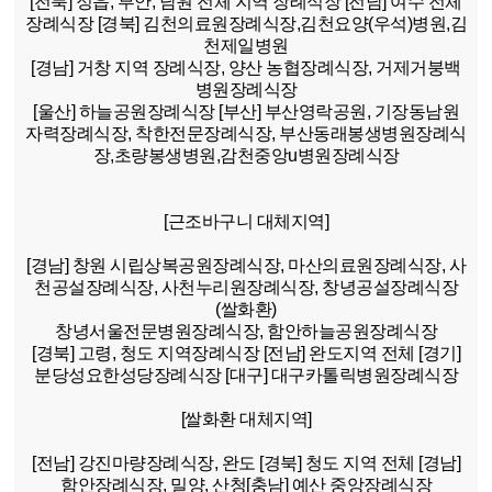
[전북]
정읍, 부안, 남원 전체 지역 장례식장
[전남]
여수 전체
장례식장
[경북]
김천의료원장례식장,김천요양(우석)병원,김
천제일병원
[경남]
거창 지역 장례식장, 양산 농협장례식장, 거제거붕백
병원장례식장
[울산]
하늘공원장례식장
[부산]
부산영락공원, 기장동남원
자력장례식장, 착한전문장례식장, 부산동래봉생병원장례식
장,초량봉생병원,감천중앙u병원장례식장
[근조바구니 대체지역]
[경남]
창원 시립상복공원장례식장, 마산의료원장례식장, 사
천공설장례식장, 사천누리원장례식장, 창녕공설장례식장
(쌀화환)
창녕서울전문병원장례식장, 함안하늘공원장례식장
[경북]
고령, 청도 지역장례식장
[전남]
완도지역 전체
[경기]
분당성요한성당장례식장
[대구]
대구카톨릭병원장례식장
[쌀화환 대체지역]
[전남]
강진마량장례식장, 완도
[경북]
청도 지역 전체
[경남]
함안장례식장, 밀양, 산청
[충남]
예산 중앙장례식장