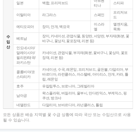
아르헨
일본
백합, 프리저브드
스티파
티나
프리저브
이탈리아
라그라스
스페인
드
이스라
엘엔지움,
에티오피아
장미, 안개, 백묘국
엘
목화
장미, 카네이션, 관엽식물, 동양란, 서양란, 부자재(화분, 꽃
수
베트남
바구니, 꽃상자, 꽃포장재, 리본 등)
입
산
인도네시아/
말레이시아/
카네이션, 관엽식물, 부자재(화분, 꽃바구니, 꽃상자, 꽃포
필리핀/태국/
장재, 리본 등)
파키스탄
카네이션, 수국, 레몬잎, 프리저브드, 골든볼, 다알리아, 부
콜롬비아/코
바르디아, 라런큘러스, 아스텔베, 아이리스, 안개, 카라, 튤
스타리카
립, 레몬잎
호주
유칼립투스, 브로니아, 그레빌리아
왁스플라워, 버질리아, 울부시, 만다린믹스, 부케믹스, 핑
남아공
쿠션, 방크샤
네델란드
다알리아, 브바르디아, 라넌큘러스, 튤립
모든 상품은 배송 지역별 꽃 수급 상황에 따라 국산 또는 수입산으로 사용
될 수 있습니다.