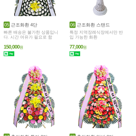
05
근조화환 4단
06
근조화환 스탠드
빠른 배송은 불가한 상품입니
특정 지역장례식장에서만 반
다. 시간 여유가 필요로 함
입 가능한 화환
150,000
77,000
원
원