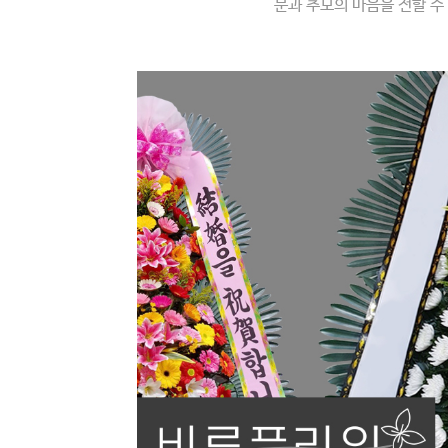
문과 추모의 마음을 전할 수
용
후
기
상
품
문
의
배
송
정
보