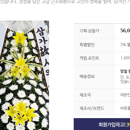
 있습니다. 정성을 담은 고급 근조화환으로 고인의 명복을 빌며, 남겨진 
56,
기획 상품가
특별할인
3%
할
적립 포인트
1,60
당일 
배송정보
단, 
있습니
제조국
대한
제조사/브랜드
바른