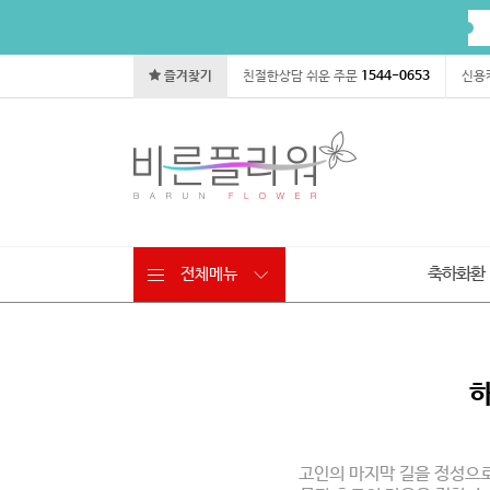
즐겨찾기
친절한상담 쉬운 주문
1544-0653
신용
축하화환
전체메뉴
목
상
차
품
정
보
고인의 마지막 길을 정성으
이