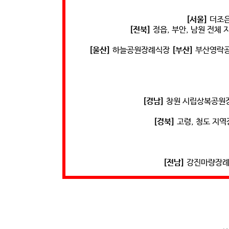
[서울]
더조
[전북]
정읍, 부안, 남원 전체
[울산]
하늘공원장례식장
[부산]
부산영락공
[경남]
창원 시립상복공원장
[경북]
고령, 청도 지
[전남]
강진마량장례