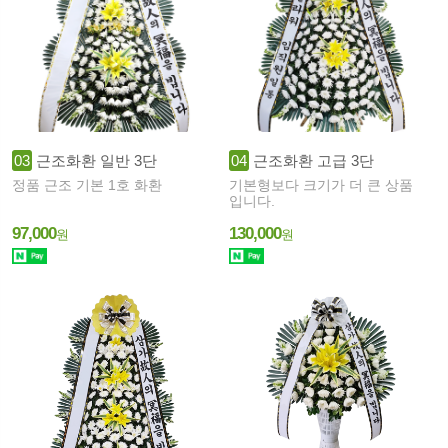
03
근조화환 일반 3단
04
근조화환 고급 3단
정품 근조 기본 1호 화환
기본형보다 크기가 더 큰 상품
입니다.
97,000
130,000
원
원