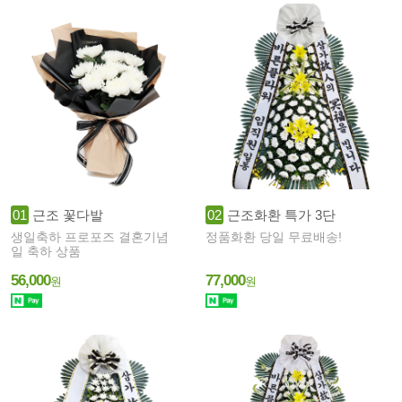
01
근조 꽃다발
02
근조화환 특가 3단
생일축하 프로포즈 결혼기념
정품화환 당일 무료배송!
일 축하 상품
56,000
77,000
원
원