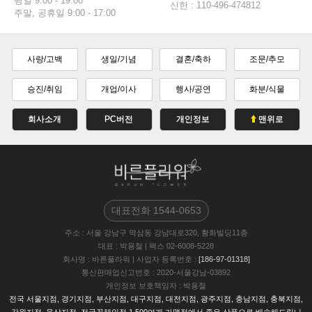
평일 9:00 - 19:00
신한 : 110-496-474812
주말, 공휴일 9:00 - 17:00
사랑/고백
생일/기념
결혼/축하
조문/추모
승진/취임
개업/이사
행사/공연
화분/식물
회사소개
PC버전
개인정보
맨위로
대표전화
1544-0653
주소
: 서울 강남구 역삼동 강남대로320, 황화빌딩11층
대표
: 박용철
|
팩스
02-6008-5228
회사명
: 바른플라워
|
사업자 등록번호
:
[186-97-01318]
통신판매업신고번호
: 2020-서울강남-03892
개인정보 보호책임자
: 박용철
전국 서울지점, 경기지점, 부산지점, 대구지점, 대전지점, 광주지점, 충남지점, 충북지점,
강원지점, 울삼지점, 전국꽃체인점 1,500여개 가맹점에서 좋은 상품으로 배송해드립니