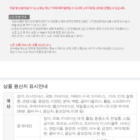
상품 원산지 표시안내
장미, 리시얀샤스, 국화, 카네이션, 거베라, 수국, 아이리스, , 카라, 안개, 쌀화
국
환, 관엽식물, 동양란, 서양란, 분재, 백합, 글라디올러스, 튤립, 스프레이카
산
네이션, 유색카네이션, 빨간카네이션, 계절꽃소재, 바구니외 리본 부자재
(화분, 꽃바구니, 꽃상자, 꽃포장재, 리본 등)
장미, 국화, 카네이션, 대국, 튤립, 퐁퐁소국, 천일홍, 소철,
금어초, 르네브, 스타치스, 프리지아, 미스티블루, 시네신
중국/대만
스, 관엽식물, 동양란, 서양란, 비누꽃, 금장미, 부자재(화
분, 꽃바구니, 꽃상자, 꽃포장재, 리본 등)