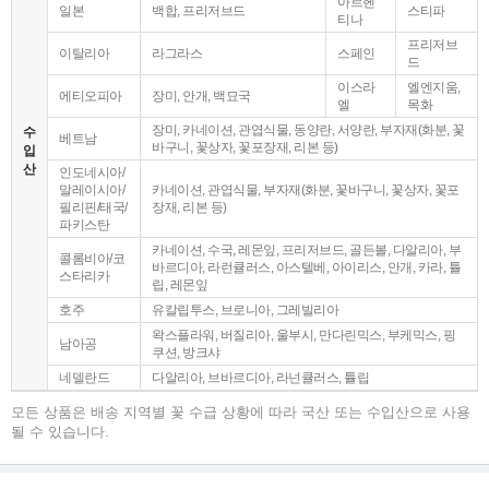
아르헨
일본
백합, 프리저브드
스티파
티나
프리저브
이탈리아
라그라스
스페인
드
이스라
엘엔지움,
에티오피아
장미, 안개, 백묘국
엘
목화
장미, 카네이션, 관엽식물, 동양란, 서양란, 부자재(화분, 꽃
수
베트남
바구니, 꽃상자, 꽃포장재, 리본 등)
입
산
인도네시아/
말레이시아/
카네이션, 관엽식물, 부자재(화분, 꽃바구니, 꽃상자, 꽃포
필리핀/태국/
장재, 리본 등)
파키스탄
카네이션, 수국, 레몬잎, 프리저브드, 골든볼, 다알리아, 부
콜롬비아/코
바르디아, 라런큘러스, 아스텔베, 아이리스, 안개, 카라, 튤
스타리카
립, 레몬잎
호주
유칼립투스, 브로니아, 그레빌리아
왁스플라워, 버질리아, 울부시, 만다린믹스, 부케믹스, 핑
남아공
쿠션, 방크샤
네델란드
다알리아, 브바르디아, 라넌큘러스, 튤립
모든 상품은 배송 지역별 꽃 수급 상황에 따라 국산 또는 수입산으로 사용
될 수 있습니다.