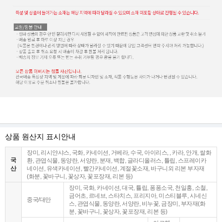
상품 원산지 표시안내
장미, 리시얀샤스, 국화, 카네이션, 거베라, 수국, 아이리스, , 카라, 안개, 쌀화
국
환, 관엽식물, 동양란, 서양란, 분재, 백합, 글라디올러스, 튤립, 스프레이카
산
네이션, 유색카네이션, 빨간카네이션, 계절꽃소재, 바구니외 리본 부자재
(화분, 꽃바구니, 꽃상자, 꽃포장재, 리본 등)
장미, 국화, 카네이션, 대국, 튤립, 퐁퐁소국, 천일홍, 소철,
금어초, 르네브, 스타치스, 프리지아, 미스티블루, 시네신
중국/대만
스, 관엽식물, 동양란, 서양란, 비누꽃, 금장미, 부자재(화
분, 꽃바구니, 꽃상자, 꽃포장재, 리본 등)