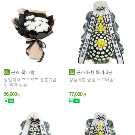
01
근조 꽃다발
02
근조화환 특가 3단
생일축하 프로포즈 결혼기념
정품화환 당일 무료배송!
일 축하 상품
56,000
77,000
원
원