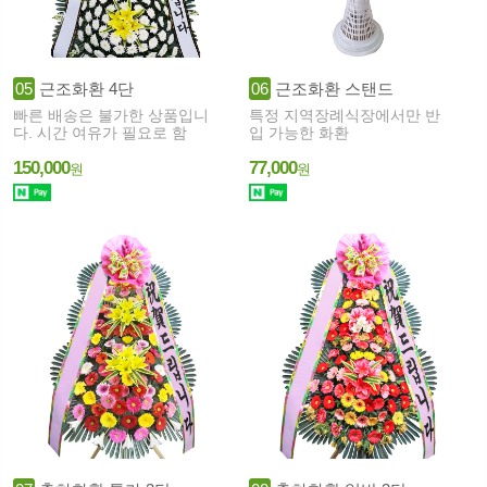
05
근조화환 4단
06
근조화환 스탠드
빠른 배송은 불가한 상품입니
특정 지역장례식장에서만 반
다. 시간 여유가 필요로 함
입 가능한 화환
150,000
77,000
원
원