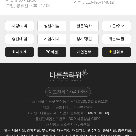
평일 9:00 - 19:00
신한 : 110-496-474812
주말, 공휴일 9:00 - 17:00
사랑/고백
생일/기념
결혼/축하
조문/추모
승진/취임
개업/이사
행사/공연
화분/식물
회사소개
PC버전
개인정보
맨위로
대표전화
1544-0653
주소
: 서울 강남구 역삼동 강남대로320, 황화빌딩11층
대표
: 박용철
|
팩스
02-6008-5228
회사명
: 바른플라워
|
사업자 등록번호
:
[186-97-01318]
통신판매업신고번호
: 2020-서울강남-03892
개인정보 보호책임자
: 박용철
전국 서울지점, 경기지점, 부산지점, 대구지점, 대전지점, 광주지점, 충남지점, 충북지점,
강원지점, 울삼지점, 전국꽃체인점 1,500여개 가맹점에서 좋은 상품으로 배송해드립니