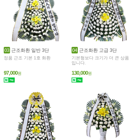
03
근조화환 일반 3단
04
근조화환 고급 3단
정품 근조 기본 1호 화환
기본형보다 크기가 더 큰 상품
입니다.
97,000
130,000
원
원