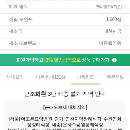
회원 혜택
3%
할인/적립
적립 포인트
1,600점
제조국
대한민국
제조사/브랜드
바른플라워
상세설명
이용후기(1528)
상품평(0)
주문정보
근조화환 3단 배송 불가 지역 안내
[근조오브제 대체지역]
[서울]
더조은요양병원
[경기]
연천지역장례식장, 수원연화
장장례식장
[세종]
은하수공원장례식장