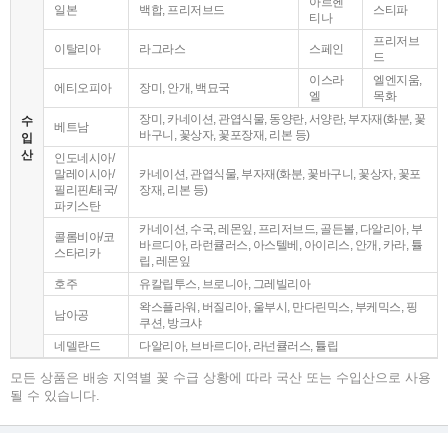
아르헨
일본
백합, 프리저브드
스티파
티나
프리저브
이탈리아
라그라스
스페인
드
이스라
엘엔지움,
에티오피아
장미, 안개, 백묘국
엘
목화
장미, 카네이션, 관엽식물, 동양란, 서양란, 부자재(화분, 꽃
수
베트남
바구니, 꽃상자, 꽃포장재, 리본 등)
입
산
인도네시아/
말레이시아/
카네이션, 관엽식물, 부자재(화분, 꽃바구니, 꽃상자, 꽃포
필리핀/태국/
장재, 리본 등)
파키스탄
카네이션, 수국, 레몬잎, 프리저브드, 골든볼, 다알리아, 부
콜롬비아/코
바르디아, 라런큘러스, 아스텔베, 아이리스, 안개, 카라, 튤
스타리카
립, 레몬잎
호주
유칼립투스, 브로니아, 그레빌리아
왁스플라워, 버질리아, 울부시, 만다린믹스, 부케믹스, 핑
남아공
쿠션, 방크샤
네델란드
다알리아, 브바르디아, 라넌큘러스, 튤립
모든 상품은 배송 지역별 꽃 수급 상황에 따라 국산 또는 수입산으로 사용
될 수 있습니다.