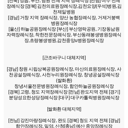
[전북]
정읍, 부안, 남원 전체 지역 장례식장
[전남]
여수 전체
장례식장
[경북]
김천의료원장례식장,김천요양(우석)병원,김
천제일병원
[경남]
거창 지역 장례식장, 양산 농협장례식장, 거제거붕백
병원장례식장
[울산]
하늘공원장례식장
[부산]
부산영락공원, 기장동남원
자력장례식장, 착한전문장례식장, 부산동래봉생병원장례식
장,초량봉생병원,감천중앙u병원장례식장
[근조바구니 대체지역]
[경남]
창원 시립상복공원장례식장, 마산의료원장례식장, 사
천공설장례식장, 사천누리원장례식장, 창녕공설장례식장
(쌀화환)
창녕서울전문병원장례식장, 함안하늘공원장례식장
[경북]
고령, 청도 지역장례식장
[전남]
완도지역 전체
[경기]
분당성요한성당장례식장
[대구]
대구카톨릭병원장례식장
[쌀화환 대체지역]
[전남]
강진마량장례식장, 완도
[경북]
청도 지역 전체
[경남]
함안장례식장, 밀양, 산청
[충남]
예산 중앙장례식장