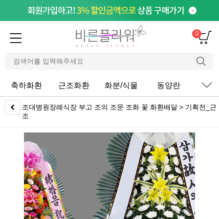
0
축하화환
근조화환
화분/식물
동양란
서
조대병원장례식장 부고 조의 조문 조화 꽃 화환배달 > 기획전_근
조